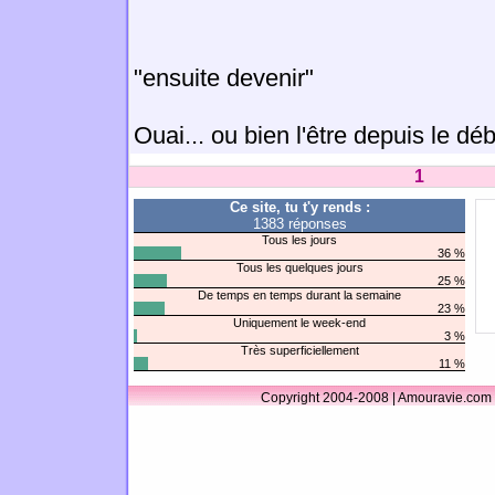
"ensuite devenir"
Ouai... ou bien l'être depuis le déb
1
Ce site, tu t'y rends :
1383 réponses
Tous les jours
36 %
Tous les quelques jours
25 %
De temps en temps durant la semaine
23 %
Uniquement le week-end
3 %
Très superficiellement
11 %
Copyright 2004-2008 | Amouravie.com 