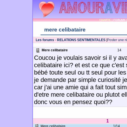
CHARTE
|
FORUMS
mere celibataire
Les forums
-
RELATIONS SENTIMENTALES
[
Poster une 
Mere celibataire
14
Coucou je voulais savoir si il y a
celibataire ici? et est ce que c'est
bébé toute seul ou tt seul pour les
je demande par simple curiosité j
car j'ai une amie qui a fait tout 
d'etre mere celibataire ou plutot ell
donc vous en pensez quoi??
1
Mere celibataire
1/14