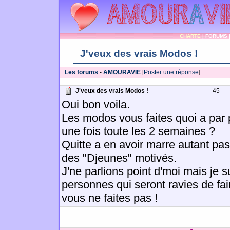
CHARTE
|
FORUMS
J'veux des vrais Modos !
Les forums
-
AMOURAVIE
[
Poster une réponse
]
J'veux des vrais Modos !
45
Oui bon voila.
Les modos vous faites quoi a par p
une fois toute les 2 semaines ?
Quitte a en avoir marre autant pa
des "Djeunes" motivés.
J'ne parlions point d'moi mais je su
personnes qui seront ravies de fai
vous ne faites pas !