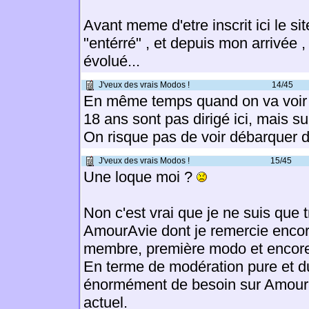
Avant meme d'etre inscrit ici le si
"entérré" , et depuis mon arrivée ,
évolué...
J'veux des vrais Modos !
14/45
En même temps quand on va voir 
18 ans sont pas dirigé ici, mais su
On risque pas de voir débarquer 
J'veux des vrais Modos !
15/45
Une loque moi ?
Non c'est vrai que je ne suis que 
AmourAvie dont je remercie encor
membre, première modo et encore a
En terme de modération pure et dur
énormément de besoin sur Amoura
actuel.