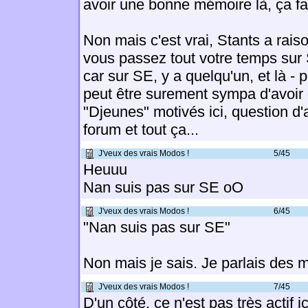
avoir une bonne mémoire là, ça fai
Non mais c'est vrai, Stants a rais
vous passez tout votre temps sur
car sur SE, y a quelqu'un, et là -
peut être surement sympa d'avoi
"Djeunes" motivés ici, question d
forum et tout ça...
J'veux des vrais Modos !
5/45
Heuuu
Nan suis pas sur SE oO
J'veux des vrais Modos !
6/45
"Nan suis pas sur SE"
Non mais je sais. Je parlais des 
J'veux des vrais Modos !
7/45
D'un côté, ce n'est pas très actif ici