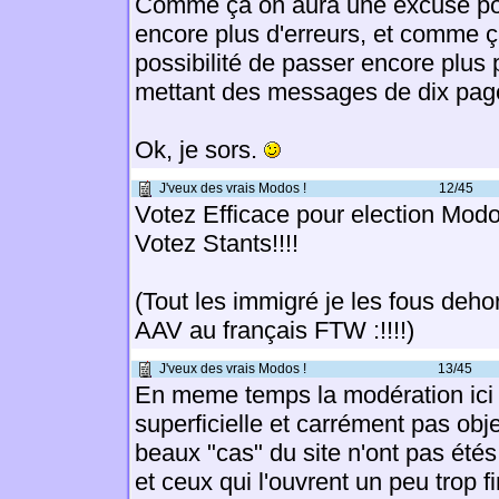
Comme ça on aura une excuse pou
encore plus d'erreurs, et comme ça
possibilité de passer encore plus
mettant des messages de dix page
Ok, je sors.
J'veux des vrais Modos !
12/45
Votez Efficace pour election Modo
Votez Stants!!!!
(Tout les immigré je les fous dehor
AAV au français FTW :!!!!)
J'veux des vrais Modos !
13/45
En meme temps la modération ici 
superficielle et carrément pas obj
beaux "cas" du site n'ont pas été
et ceux qui l'ouvrent un peu trop f