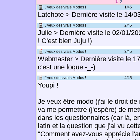
1
2
J'veux des vrais Modos !
1/45
Latchote > Dernière visite le 14/0
J'veux des vrais Modos !
2/45
Julie > Dernière visite le 02/01/20
! C'est bien Juju !)
J'veux des vrais Modos !
3/45
Webmaster > Dernière visite le 17
c'est une loque -_-)
J'veux des vrais Modos !
4/45
Youpi !
Je veux être modo (j'ai le droit de
va me permettre (j'espère) de met
dans les questionnaires (car là, en
latin et la question que j'ai vu cet
"Comment avez-vous apprécie l'a