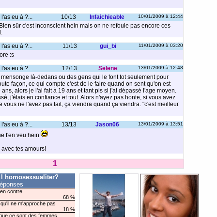
l'as eu à ?...
10/13
Infaichieable
10/01/2009 à 12:44
Bien sûr c'est inconscient hein mais on ne refoule pas encore ces
.
l'as eu à ?...
11/13
gui_bi
11/01/2009 à 03:20
ore :s
l'as eu à ?...
12/13
Selene
13/01/2009 à 12:48
de mensonge là-dedans ou des gens qui le font tot seulement pour
toute façon, ce qui compte c'est de le faire quand on sent qu'on est
9 ans, alors je l'ai fait à 19 ans et tant pis si j'ai dépassé l'age moyen.
sé, j'étais en confiance et tout. Alors n'ayez pas honte, si vous avez
 vous ne l'avez pas fait, ça viendra quand ça viendra. "c'est meilleur
l'as eu à ?...
13/13
Jason06
13/01/2009 à 13:51
e t'en veu hein
e avec tes amours!
1
 l homosexsualiter?
réponses
rien contre
68 %
nt qu'il ne m'approche pas
18 %
nt que ce sont des femmes