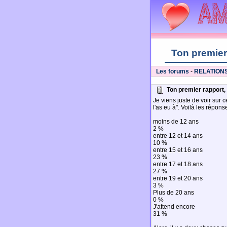
Ton premier 
Les forums
-
RELATION
Ton premier rapport, t
Je viens juste de voir sur 
l'as eu à". Voilà les réponse
moins de 12 ans
2 %
entre 12 et 14 ans
10 %
entre 15 et 16 ans
23 %
entre 17 et 18 ans
27 %
entre 19 et 20 ans
3 %
Plus de 20 ans
0 %
J'attend encore
31 %