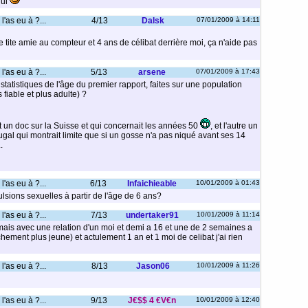
qui
l'as eu à ?...
4/13
Dalsk
07/01/2009 à 14:11
 tite amie au compteur et 4 ans de célibat derrière moi, ça n'aide pas
l'as eu à ?...
5/13
arsene
07/01/2009 à 17:43
tatistiques de l'âge du premier rapport, faites sur une population
 fiable et plus adulte) ?
est un doc sur la Suisse et qui concernait les années 50
, et l'autre un
ugal qui montrait limite que si un gosse n'a pas niqué avant ses 14
.
l'as eu à ?...
6/13
Infaichieable
10/01/2009 à 01:43
lsions sexuelles à partir de l'âge de 6 ans?
l'as eu à ?...
7/13
undertaker91
10/01/2009 à 11:14
mais avec une relation d'un moi et demi a 16 et une de 2 semaines a
chement plus jeune) et actulement 1 an et 1 moi de celibat j'ai rien
l'as eu à ?...
8/13
Jason06
10/01/2009 à 11:26
l'as eu à ?...
9/13
J€$$ 4 €V€n
10/01/2009 à 12:40