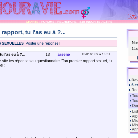
CHARTE
|
FORUMS
|
RECHERCHE
|
848 INSCRITS ACTIFS
rapport, tu l'as eu à ?...
No
S SEXUELLES
[
Poster une réponse
]
Cod
u l'as eu à ?...
13
arsene
13/01/2009 à 13:51
ce site les réponses au questionnaire "Ton premier rapport sexuel, tu
s :
Dev
6 c
Rec
Tou
Tou
Der
Lis
Alb
Mis
Mis
Ann