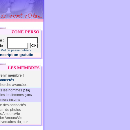
ZONE PERSO
m :
e :
Mot de passe oublié ?
Inscription gratuite
LES MEMBRES
enir membre !
onnectés
herche avancée...
s les hommes
(639)
tes les femmes
(209)
niers inscrits
te des connectés
um de photos
s AmouraVie
ter AmouraVie
iversaires du jour