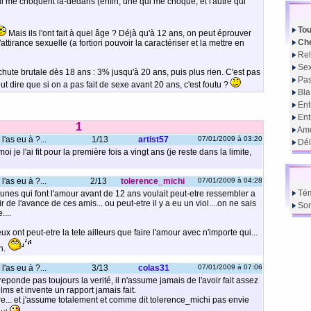
ui me choquent là-dedans (enfin, une qui me choque, et l'autre qui
Tou
Mais ils l'ont fait à quel âge ? Déjà qu'à 12 ans, on peut éprouver
Che
'attirance sexuelle (a fortiori pouvoir la caractériser et la mettre en
Rel
Sex
ute brutale dès 18 ans : 3% jusqu'à 20 ans, puis plus rien. C'est pas
Pas
ut dire que si on a pas fait de sexe avant 20 ans, c'est foutu ?
Bla
Ent
En
1
Amo
l'as eu à ?...
1/13
artist57
07/01/2009 à 03:20
Dél
oi je l'ai fit pour la première fois a vingt ans (je reste dans la limite,
l'as eu à ?...
2/13
tolerence_michi
07/01/2009 à 04:28
Té
nes qui font l'amour avant de 12 ans voulait peut-etre ressembler a
 de l'avance de ces amis... ou peut-etre il y a eu un viol....on ne sais
So
....
ux ont peut-etre la tete ailleurs que faire l'amour avec n'importe qui...
on.
l'as eu à ?...
3/13
colas31
07/01/2009 à 07:06
reponde pas toujours la verité, il n'assume jamais de l'avoir fait assez
films et invente un rapport jamais fait.
re... et j'assume totalement et comme dit tolerence_michi pas envie