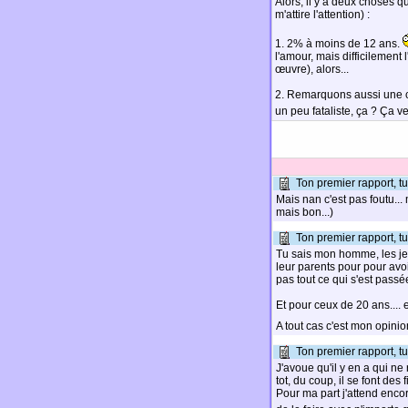
Alors, il y a deux choses q
m'attire l'attention) :
1. 2% à moins de 12 ans.
l'amour, mais difficilement l
œuvre), alors...
2. Remarquons aussi une ch
un peu fataliste, ça ? Ça ve
Ton premier rapport, tu 
Mais nan c'est pas foutu... m
mais bon...)
Ton premier rapport, tu 
Tu sais mon homme, les jeu
leur parents pour pour avoir
pas tout ce qui s'est passée
Et pour ceux de 20 ans.... e
A tout cas c'est mon opini
Ton premier rapport, tu 
J'avoue qu'il y en a qui ne 
tot, du coup, il se font des 
Pour ma part j'attend enco