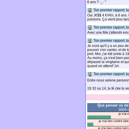
6 ans ? -_- "
Ton premier rapport, tu 
Oui J€$$ 4 €V€n, à 6 ans. 
pulsions. Ça vient plus tard
Ton premier rapport, tu 
Avec une fille j'attends enc
Ton premier rapport, tu 
Je crois qu'il y a un peu 
pouvoir s'en vanter, et de 
pret. Moi, j'ai été prete à 1
Au moins, ça s'est bien pas
dépassé la vingtaine et que
quand on attend",lol.
Ton premier rapport, tu 
Entre nous selene personn
19 32 ou 14, tu fé cke tu v
Que penser vs de
1604 
je n'ai 
je n'ai rien contre ta
je n'ai rien contre ta