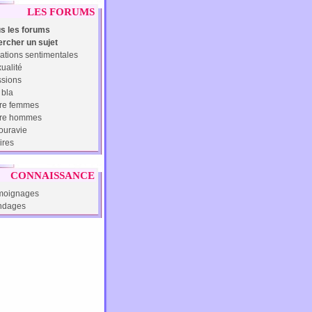
LES FORUMS
s les forums
rcher un sujet
ations sentimentales
ualité
sions
 bla
re femmes
tre hommes
uravie
ires
CONNAISSANCE
moignages
ndages