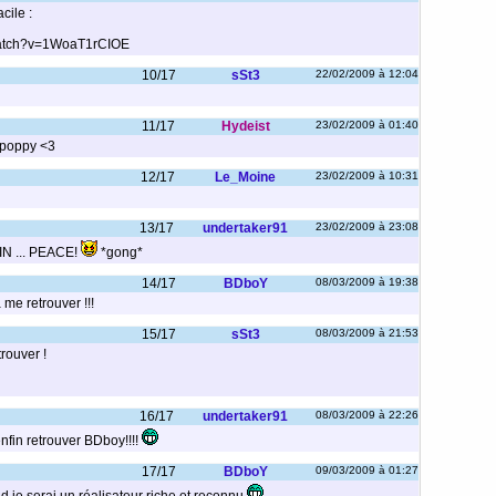
acile :
watch?v=1WoaT1rCIOE
10/17
sSt3
22/02/2009 à 12:04
11/17
Hydeist
23/02/2009 à 01:40
 poppy <3
12/17
Le_Moine
23/02/2009 à 10:31
13/17
undertaker91
23/02/2009 à 23:08
IN ... PEACE!
*gong*
14/17
BDboY
08/03/2009 à 19:38
me retrouver !!!
15/17
sSt3
08/03/2009 à 21:53
trouver !
16/17
undertaker91
08/03/2009 à 22:26
nfin retrouver BDboy!!!!
17/17
BDboY
09/03/2009 à 01:27