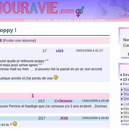
CHARTE
|
FORUMS
|
RECHERCHE
|
848 INSCRITS ACTIFS
oppy !
No
IE
[
Poster une réponse
]
Cod
17
sSt3
09/03/2009 à 01:27
e une quete pr retrouve poppy ^^
ant mais jsuis arrive apres ^^
resse mail ou msn . . . si pouvez me la passé en pv ac son accord
Dev
quelque année et j'lai perdu de vue
13 
Rec
Tou
Tou
1
Der
1/17
CrOkinette
13/01/2009 à 20:28
Lis
rouver Perrine et Nadège que j'ai connues y'a 3 ans et demi... Donnez
Alb
Mis
Mis
2/17
J€$$
13/01/2009 à 20:43
Ann
ù es tu ?