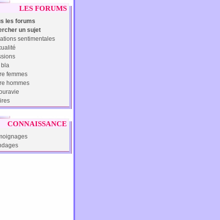
LES FORUMS
s les forums
rcher un sujet
ations sentimentales
ualité
sions
 bla
re femmes
tre hommes
uravie
ires
CONNAISSANCE
moignages
ndages