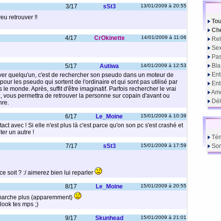
3/17
sSt3
13/01/2009 à 20:55
eu retrouver !!
Tou
Che
4/17
CrOkinette
14/01/2009 à 11:06
Rel
Sex
Pas
Bla
5/17
Autiwa
14/01/2009 à 12:53
Ent
uver quelqu'un, c'est de rechercher son pseudo dans un moteur de
ur les pseudo qui sortent de l'ordinaire et qui sont pas utilisé par
En
le monde. Après, suffit d'être imaginatif. Parfois rechercher le vrai
Amo
, vous permettra de retrouver la personne sur copain d'avant ou
Dél
nre.
6/17
Le_Moine
15/01/2009 à 10:39
act avec ! Si elle n'est plus là c'est parce qu'on son pc s'est crashé et
ter un autre !
Té
7/17
sSt3
15/01/2009 à 17:59
So
e soit ? :/ aimerez bien lui reparler
8/17
Le_Moine
15/01/2009 à 20:55
 marche plus (apparemment)
look tes mps ;)
9/17
Skunhead
15/01/2009 à 21:01