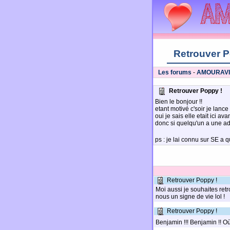
Retrouver P
Les forums
-
AMOURAV
Retrouver Poppy !
Bien le bonjour !!
etant motivé c'soir je lanc
oui je sais elle etait ici av
donc si quelqu'un a une ad
ps : je lai connu sur SE a 
Retrouver Poppy !
Moi aussi je souhaites ret
nous un signe de vie lol !
Retrouver Poppy !
Benjamin !!! Benjamin !! O