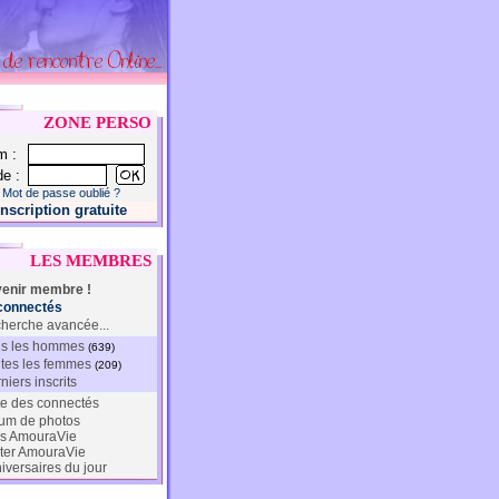
ZONE PERSO
m :
e :
Mot de passe oublié ?
Inscription gratuite
LES MEMBRES
enir membre !
connectés
herche avancée...
s les hommes
(639)
tes les femmes
(209)
niers inscrits
te des connectés
um de photos
s AmouraVie
ter AmouraVie
iversaires du jour