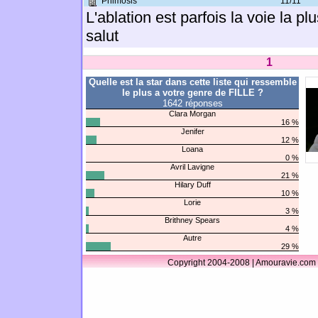
Phimosis
11/11
L'ablation est parfois la voie la plu
salut
1
Quelle est la star dans cette liste qui ressemble
le plus a votre genre de FILLE ?
1642 réponses
Clara Morgan
16 %
Jenifer
12 %
Loana
0 %
Avril Lavigne
21 %
Hilary Duff
10 %
Lorie
3 %
Brithney Spears
4 %
Autre
29 %
Copyright 2004-2008 | Amouravie.com 