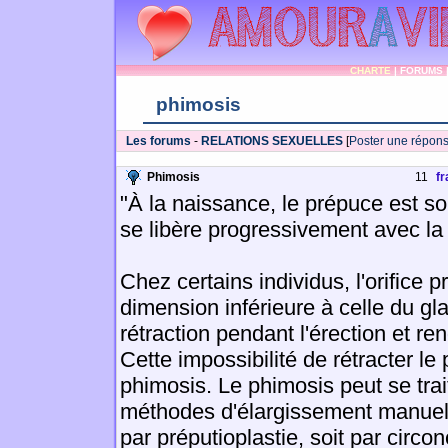
CHARTE
|
FORUMS
phimosis
Les forums
-
RELATIONS SEXUELLES
[
Poster une répon
Phimosis
11
fr
"À la naissance, le prépuce est sol
se libère progressivement avec la 
Chez certains individus, l'orifice p
dimension inférieure à celle du g
rétraction pendant l'érection et rend
Cette impossibilité de rétracter le
phimosis. Le phimosis peut se trait
méthodes d'élargissement manuell
par préputioplastie, soit par circon