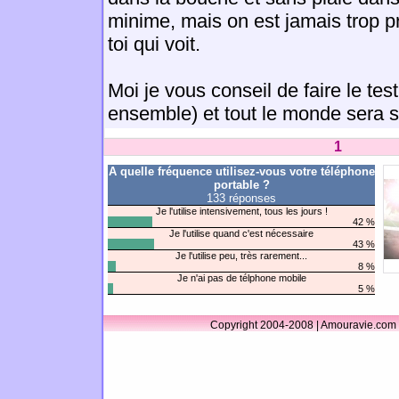
minime, mais on est jamais trop pr
toi qui voit.
Moi je vous conseil de faire le tes
ensemble) et tout le monde sera 
1
A quelle fréquence utilisez-vous votre téléphone
portable ?
133 réponses
Je l'utilise intensivement, tous les jours !
42 %
Je l'utilise quand c'est nécessaire
43 %
Je l'utilise peu, très rarement...
8 %
Je n'ai pas de télphone mobile
5 %
Copyright 2004-2008 | Amouravie.com 