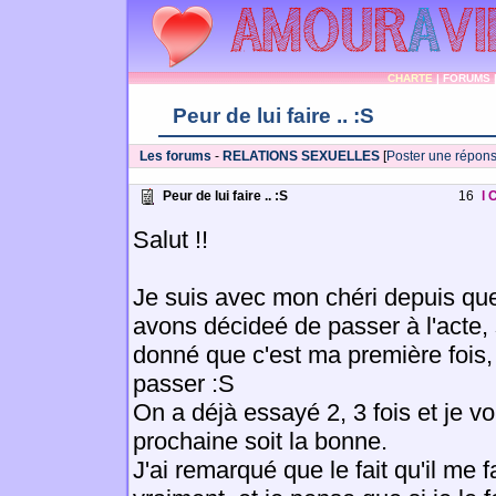
CHARTE
|
FORUMS
Peur de lui faire .. :S
Les forums
-
RELATIONS SEXUELLES
[
Poster une répon
Peur de lui faire .. :S
16
l 
Salut !!
Je suis avec mon chéri depuis qu
avons décideé de passer à l'acte,
donné que c'est ma première fois,
passer :S
On a déjà essayé 2, 3 fois et je v
prochaine soit la bonne.
J'ai remarqué que le fait qu'il me 