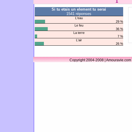
1
Si tu etais un element tu serai
1541 réponses
L'eau
29 %
Le feu
36 %
La terre
7 %
L'air
26 %
Copyright 2004-2008 | Amouravie.com 