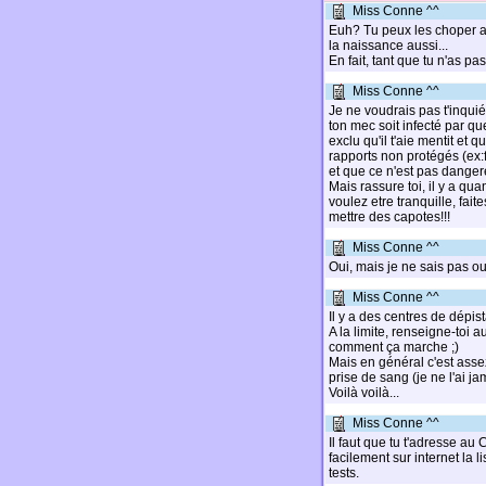
Miss Conne ^^
Euh? Tu peux les choper au
la naissance aussi...
En fait, tant que tu n'as pas
Miss Conne ^^
Je ne voudrais pas t'inquié
ton mec soit infecté par que
exclu qu'il t'aie mentit et 
rapports non protégés (ex:f
et que ce n'est pas danger
Mais rassure toi, il y a qu
voulez etre tranquille, fai
mettre des capotes!!!
Miss Conne ^^
Oui, mais je ne sais pas o
Miss Conne ^^
Il y a des centres de dépis
A la limite, renseigne-toi a
comment ça marche ;)
Mais en général c'est assez
prise de sang (je ne l'ai ja
Voilà voilà...
Miss Conne ^^
Il faut que tu t'adresse au
facilement sur internet la 
tests.