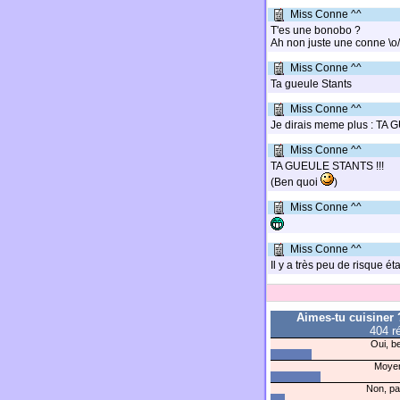
Miss Conne ^^
T'es une bonobo ?
Ah non juste une conne \o/
Miss Conne ^^
Ta gueule Stants
Miss Conne ^^
Je dirais meme plus : T
Miss Conne ^^
TA GUEULE STANTS !!!
(Ben quoi
)
Miss Conne ^^
Miss Conne ^^
Il y a très peu de risque é
Aimes-tu cuisiner
404 r
Oui, b
Moye
Non, pa