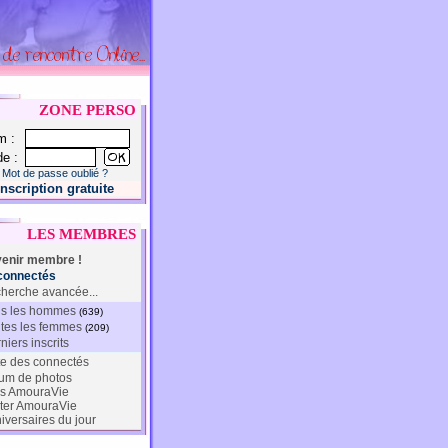
ZONE PERSO
m :
e :
Mot de passe oublié ?
Inscription gratuite
LES MEMBRES
enir membre !
connectés
herche avancée...
s les hommes
(639)
tes les femmes
(209)
niers inscrits
te des connectés
um de photos
s AmouraVie
ter AmouraVie
iversaires du jour