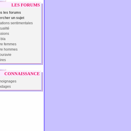
LES FORUMS
s les forums
rcher un sujet
ations sentimentales
ualité
sions
 bla
re femmes
tre hommes
uravie
ires
CONNAISSANCE
moignages
ndages