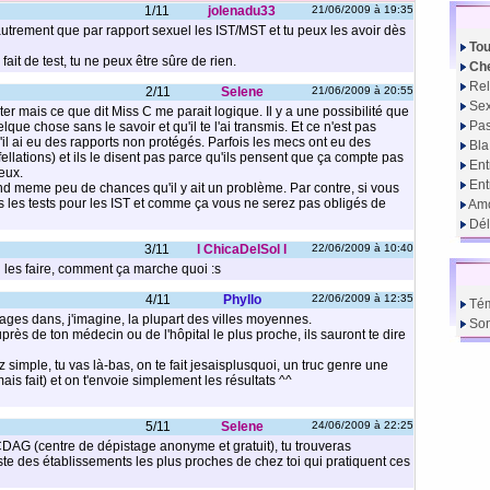
1/11
jolenadu33
21/06/2009 à 19:35
trement que par rapport sexuel les IST/MST et tu peux les avoir dès
Tou
 fait de test, tu ne peux être sûre de rien.
Che
Rel
2/11
Selene
21/06/2009 à 20:55
Sex
ter mais ce que dit Miss C me parait logique. Il y a une possibilité que
Pas
lque chose sans le savoir et qu'il te l'ai transmis. Et ce n'est pas
qu'il ai eu des rapports non protégés. Parfois les mecs ont eu des
Bla
ellations) et ils le disent pas parce qu'ils pensent que ça compte pas
Ent
eux.
En
and meme peu de chances qu'il y ait un problème. Par contre, si vous
tes les tests pour les IST et comme ça vous ne serez pas obligés de
Amo
Dél
3/11
l ChicaDelSol l
22/06/2009 à 10:40
u les faire, comment ça marche quoi :s
4/11
Phyllo
22/06/2009 à 12:35
Té
tages dans, j'imagine, la plupart des villes moyennes.
So
uprès de ton médecin ou de l'hôpital le plus proche, ils sauront te dire
 simple, tu vas là-bas, on te fait jesaisplusquoi, un truc genre une
mais fait) et on t'envoie simplement les résultats ^^
5/11
Selene
24/06/2009 à 22:25
 CDAG (centre de dépistage anonyme et gratuit), tu trouveras
liste des établissements les plus proches de chez toi qui pratiquent ces