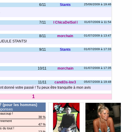
6/11
Stants
25/06/2009 à 19:46
7/11
l ChicaDelSol l
01/07/2009 à 11:54
8/11
morchain
01/07/2009 à 13:47
A GUEULE STANTS!
9/11
Stants
01/07/2009 à 17:33
10/11
morchain
01/07/2009 à 17:35
11/11
candi3s-lov3
05/07/2009 à 19:48
tant donné votre passé ! Tu peux être tranquille à mon avis
1
 ? (pour les hommes)
éponses
eaucoup !
38 %
nnement
47 %
s du tout !
13 %