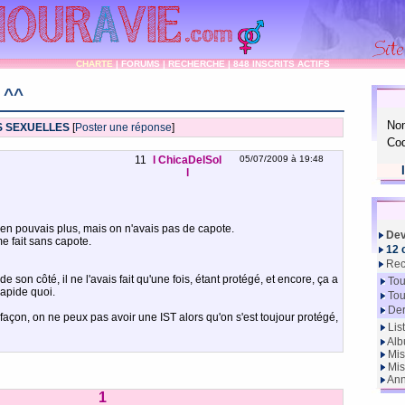
CHARTE
|
FORUMS
|
RECHERCHE
|
848 INSCRITS ACTIFS
 ^^
No
S SEXUELLES
[
Poster une réponse
]
Cod
11
l ChicaDelSol
05/07/2009 à 19:48
l
 en pouvais plus, mais on n'avais pas de capote.
Dev
 fait sans capote.
12 
Rec
t de son côté, il ne l'avais fait qu'une fois, étant protégé, et encore, ça a
Tou
rapide quoi.
Tou
Der
façon, on ne peux pas avoir une IST alors qu'on s'est toujour protégé,
Lis
Alb
Mis
Mis
Ann
1