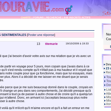
CHARTE
|
FORUMS
|
RECHERCHE
|
848 INSCRITS ACTIFS
No
S SENTIMENTALES
[
Poster une réponse
]
Cod
13
titemarie
19/10/2009 à 19:33
 que j'ai besoin d'avoir votre avis sur ma relation que je vis avec un
Dev
nt de partir en voyage pour 5 jours, mon copain que j'avais dans à ce
23 
qu'il s'est rendu compte qu'il n'était pas à ma hauteur et il voyait que
Rec
ns notre couple pour que ça fonctionne, mais que lui essayais, mais
er plus. Alors il a décidé de me laisser en me disant que je serais
Tou
re.
Tou
Der
inée parce que je me suis beaucoup donné dans le couple, croyais en
Lis
'il change un peu dans ses comportements, j'ai décidé presque qu'à
Alb
nsant à tout ça de passer à autre chose et de croire qu'il a quelqu'un
Mis
ui m'attend. Donc, en arrivant ici j'acceptais beaucoup plus notre
Mis
asser à autre chose.
Ann
 voilà qu'il m'écrit qu'il m'aime encore et qu'il a fait un erreur en me