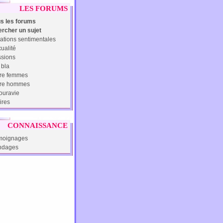
LES FORUMS
s les forums
rcher un sujet
ations sentimentales
ualité
sions
 bla
re femmes
tre hommes
uravie
ires
CONNAISSANCE
moignages
ndages