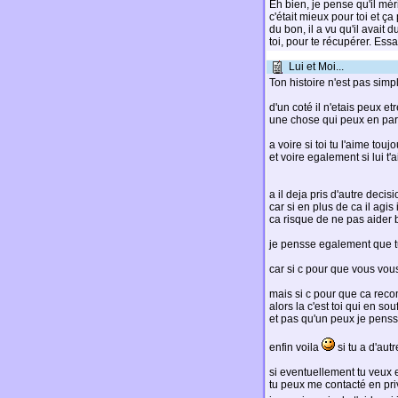
Eh bien, je pense qu'il mér
c'était mieux pour toi et ç
du bon, il a vu qu'il avait d
toi, pour te récupérer. Essai
Lui et Moi...
Ton histoire n'est pas simp
d'un coté il n'etais peux etr
une chose qui peux en par
a voire si toi tu l'aime toujo
et voire egalement si lui t'a
a il deja pris d'autre deci
car si en plus de ca il agi
ca risque de ne pas aider
je pensse egalement que tu
car si c pour que vous vou
mais si c pour que ca reco
alors la c'est toi qui en souf
et pas qu'un peux je pens
enfin voila
si tu a d'aut
si eventuellement tu veux 
tu peux me contacté en priv