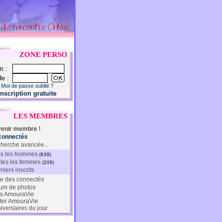
ZONE PERSO
m :
e :
Mot de passe oublié ?
Inscription gratuite
LES MEMBRES
enir membre !
connectés
herche avancée...
s les hommes
(639)
tes les femmes
(209)
niers inscrits
te des connectés
um de photos
s AmouraVie
ter AmouraVie
iversaires du jour