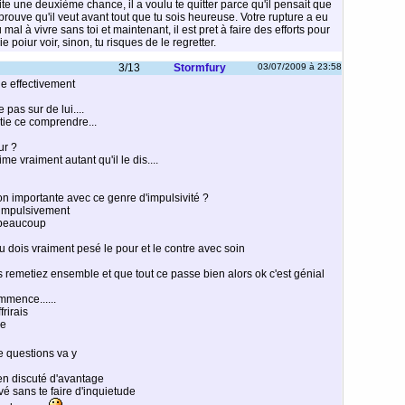
ite une deuxième chance, il a voulu te quitter parce qu'il pensait que
a prouve qu'il veut avant tout que tu sois heureuse. Votre rupture a eu
u mal à vivre sans toi et maintenant, il est pret à faire des efforts pour
e poiur voir, sinon, tu risques de le regretter.
3/13
Stormfury
03/07/2009 à 23:58
le effectivement
e pas sur de lui....
tie ce comprendre...
ur ?
ime vraiment autant qu'il le dis....
sion importante avec ce genre d'impulsivité ?
s impulsivement
 beaucoup
 dois vraiment pesé le pour et le contre avec soin
s remetiez ensemble et que tout ce passe bien alors ok c'est génial
mmence......
frirais
se
re questions va y
en discuté d'avantage
é sans te faire d'inquietude