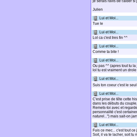
je serais ravis de t'aider si
Julien
Lui et Moi...
Tue le
Lui et Moi...
Lol ca c'est tres fin ^^
Lui et Moi...
Comme ta bite !
Lui et Moi...
Ou pas ^^ (apres tout tu la
lol tu est vraiment un drole 
Lui et Moi...
Suis ton coeur c'est le seu
Lui et Moi...
C'est prise de tête cette hi
dans les débuts du couple,
Remets-toi avec et regarde
personnalité c'est certain
naturel...") mais sait-on ja
Lui et Moi...
Fuis ce mec... c'est tout ce
Soit, il va te lacher, soit t