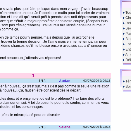
ne savais plus quoi faire puisque dans mon voyage, j'avais beaucoup
Tou
à m'en remettre un peu. Je l'appelle ce matin pour lui parler de vraiment
ation et il me dit qu'il serait prêt à prendre des anti-dépresseurs pour
Che
arce que c'était le majeur problème dans notre couple, j'écopais tous
Rel
 sont pas très agréables). D'ailleurs il m'a laissé dans une humeur
Sex
ça comme ça.
Pas
esoin de temps pour y penser, mais depuis que j'ai accroché le
Bla
à trouver la bonne décision. Je l'aime mais en même temps, j'ai peur
Ent
euxième chances, qu'il me blesse encore avec ses sauts d'humeur ou
En
Amo
Merci beaucoup, j'attends vos réponses!
Dél
1
1/13
Autiwa
03/07/2009 à 09:13
Té
ser à nouveau ça s'est sur, mais c'est pas comme si seule une relation
So
 à nouveau. Ça, faut en être conscient dès le départ.
t les deux être ensemble, où est le problème? Il va faire des efforts,
e d'amour en soi. À toi de peser le pour et le contre, comment tu veux
histoire, ni les personnages...
e, c'est le mieux placé pour en discuter.
2/13
Selene
03/07/2009 à 22:14