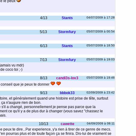
 je le peux
4/13
Stants
04/07/2009 à 17:28
5/13
Stormfury
05/07/2009 à 00:54
6/13
Stants
05/07/2009 à 18:50
7/13
Stormfury
05/07/2009 à 19:03
 jamais vu mdr)
de coco toi ;-)
8/13
candi3s-lov3
05/07/2009 à 19:46
l conseil que je peux te donner
9/13
bbbok33
02/09/2009 à 23:42
stoire, et généralement quand une histoire est prise de tête, surtout
 ça n'augure rien de bon.
 s'il a changé, personnellement je pense pas parce que la
ement ce qu'il y a de plus dur à changer (vous savez "chassez le
mais.
10/13
cawette
04/09/2009 à 08:11
 je peux te dire...Par experience, y'a rien à tirer de ce genre de mecs.
u n'en pourras plus et de toute façon ça se finira. Dis-lui de vraiment se