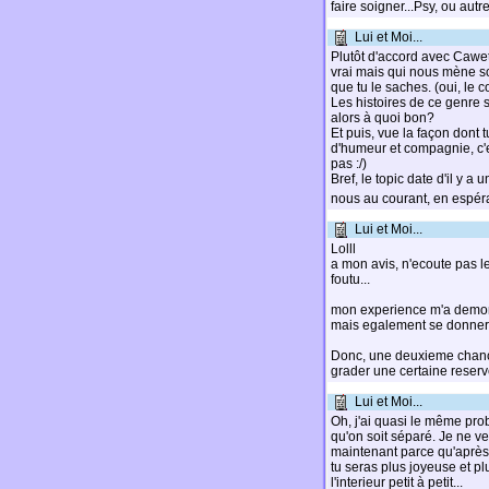
faire soigner...Psy, ou autre
Lui et Moi...
Plutôt d'accord avec Cawett
vrai mais qui nous mène so
que tu le saches. (oui, le co
Les histoires de ce genre
alors à quoi bon?
Et puis, vue la façon dont 
d'humeur et compagnie, c'es
pas :/)
Bref, le topic date d'il y a 
nous au courant, en espéra
Lui et Moi...
Lolll
a mon avis, n'ecoute pas le
foutu...
mon experience m'a demontre
mais egalement se donner a
Donc, une deuxieme chance 
grader une certaine reserve
Lui et Moi...
Oh, j'ai quasi le même prob
qu'on soit séparé. Je ne veu
maintenant parce qu'après 
tu seras plus joyeuse et pl
l'interieur petit à petit...