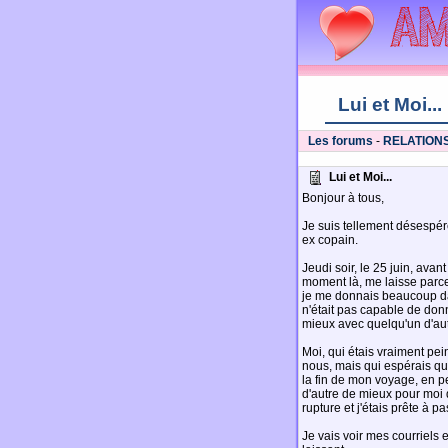
Lui et Moi...
Les forums
-
RELATION
Lui et Moi...
Bonjour à tous,
Je suis tellement désespéré
ex copain.
Jeudi soir, le 25 juin, ava
moment là, me laisse parce 
je me donnais beaucoup da
n'était pas capable de donn
mieux avec quelqu'un d'aut
Moi, qui étais vraiment pe
nous, mais qui espérais qu
la fin de mon voyage, en pe
d'autre de mieux pour moi q
rupture et j'étais prête à p
Je vais voir mes courriels et