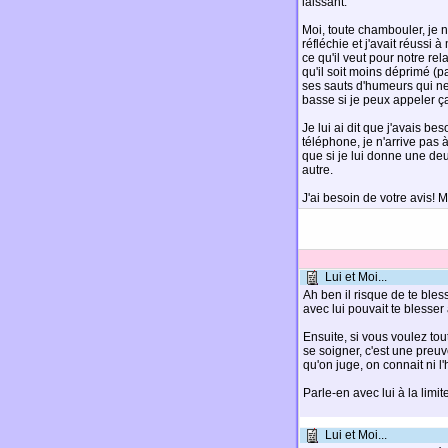
laissant.
Moi, toute chambouler, je 
réfléchie et j'avait réussi 
ce qu'il veut pour notre rel
qu'il soit moins déprimé (p
ses sauts d'humeurs qui ne
basse si je peux appeler 
Je lui ai dit que j'avais b
téléphone, je n'arrive pas 
que si je lui donne une d
autre.
J'ai besoin de votre avis! 
Lui et Moi...
Ah ben il risque de te bles
avec lui pouvait te blesser
Ensuite, si vous voulez tou
se soigner, c'est une preuv
qu'on juge, on connait ni l'
Parle-en avec lui à la limit
Lui et Moi...