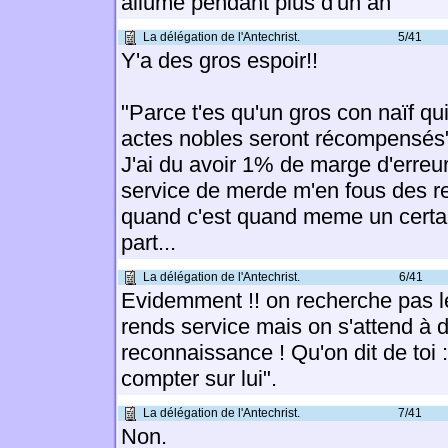
allumé pendant plus d'un an"
La délégation de l'Antechrist.
5/41
Y'a des gros espoir!!
"Parce t'es qu'un gros con naïf qu
actes nobles seront récompensés
J'ai du avoir 1% de marge d'erreu
service de merde m'en fous des 
quand c'est quand meme un certai
part...
La délégation de l'Antechrist.
6/41
Evidemment !! on recherche pas l
rends service mais on s'attend à d
reconnaissance ! Qu'on dit de toi :
compter sur lui".
La délégation de l'Antechrist.
7/41
Non.