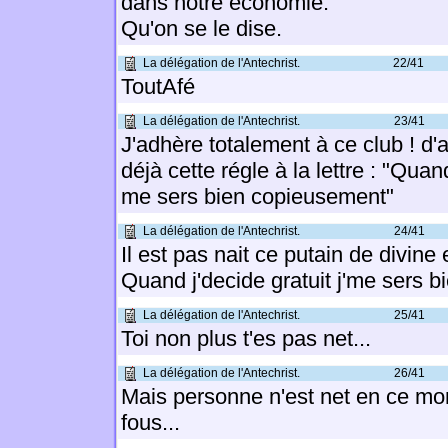
dans notre économie.
Qu'on se le dise.
La délégation de l'Antechrist.
22/41
ToutAfé
La délégation de l'Antechrist.
23/41
J'adhère totalement à ce club ! d'a
déjà cette régle à la lettre : "Quand
me sers bien copieusement"
La délégation de l'Antechrist.
24/41
Il est pas nait ce putain de divine 
Quand j'decide gratuit j'me sers 
La délégation de l'Antechrist.
25/41
Toi non plus t'es pas net...
La délégation de l'Antechrist.
26/41
Mais personne n'est net en ce mo
fous...