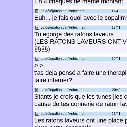
En 4 cheques de meme montant
La délégation de l'Antechrist.
17/41
Euh... je fais quoi avec le sopalin
La délégation de l'Antechrist.
18/41
Tu egorge des ratons laveurs
(LES RATONS LAVEURS ONT 
§§§§)
La délégation de l'Antechrist.
19/41
>.>
t'as deja pensé a faire une therapi
faire interner?
La délégation de l'Antechrist.
20/41
Stants je crois que les tunes jles
cause de tes connerie de raton lav
La délégation de l'Antechrist.
21/41
Les ratons laveurs ont une place 