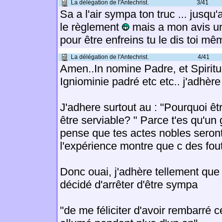
La délégation de l'Antechrist.
3/41
Sa a l'air sympa ton truc ... jusqu
le règlement
mais a mon avis un
pour être enfreins tu le dis toi mê
La délégation de l'Antechrist.
4/41
Amen..In nomine Padre, et Spiritu
Igniominie padré etc etc.. j'adhèr
J'adhere surtout au : "Pourquoi êt
être serviable? " Parce t'es qu'un 
pense que tes actes nobles seron
l'expérience montre que c des fout
Donc ouai, j'adhère tellement que 
décidé d'arrêter d'être sympa
"de me féliciter d'avoir rembarré 