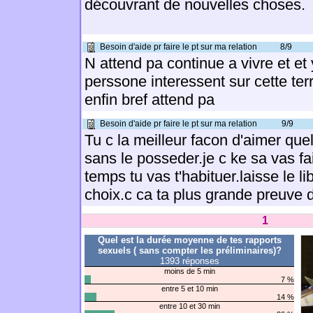
découvrant de nouvelles choses.
Besoin d'aide pr faire le pt sur ma relation
8/9
N attend pa continue a vivre et et
perssone interessent sur cette ter
enfin bref attend pa
Besoin d'aide pr faire le pt sur ma relation
9/9
Tu c la meilleur facon d'aimer que
sans le posseder.je c ke sa vas fa
temps tu vas t'habituer.laisse le li
choix.c ca ta plus grande preuve 
1
Quel est la durée moyenne de tes rapports
sexuels ( sans compter les préliminaires)?
1393 réponses
moins de 5 min
7 %
entre 5 et 10 min
14 %
entre 10 et 30 min