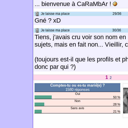
... bienvenue à CaRaMbAr !
Je laisse ma place
29/36
Gné ? xD
Je laisse ma place
30/36
Tiens, j'avais cru voir son nom e
sujets, mais en fait non... Vieillir, 
(toujours est-il que les profils et 
donc par qui ?)
1
2
Comptes-tu ou es-tu marié(e) ?
1580 réponses
Oui
50 %
Non
28 %
Sans avis
21 %