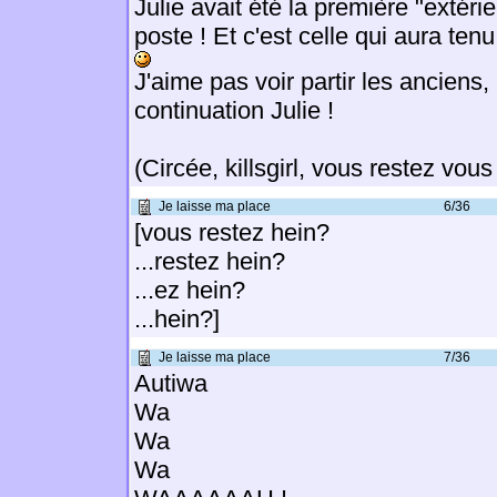
Julie avait été la première "extéri
poste ! Et c'est celle qui aura ten
J'aime pas voir partir les anciens
continuation Julie !
(Circée, killsgirl, vous restez vous
Je laisse ma place
6/36
[vous restez hein?
...restez hein?
...ez hein?
...hein?]
Je laisse ma place
7/36
Autiwa
Wa
Wa
Wa