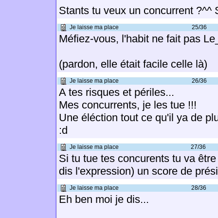
Stants tu veux un concurrent ?^^ Si
Je laisse ma place
25/36
Méfiez-vous, l'habit ne fait pas L
(pardon, elle était facile celle là)
Je laisse ma place
26/36
A tes risques et périles...
Mes concurrents, je les tue !!!
Une éléction tout ce qu'il ya de pl
:d
Je laisse ma place
27/36
Si tu tue tes concurents tu va êtr
dis l'expression) un score de prési
Je laisse ma place
28/36
Eh ben moi je dis...