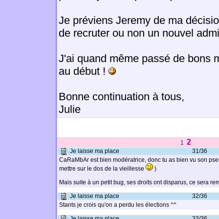
Je préviens Jeremy de ma décision.
de recruter ou non un nouvel admi
J'ai quand même passé de bons mo
au début !
Bonne continuation à tous,
Julie
2
1
Je laisse ma place
31/36
CaRaMbAr est bien modératrice, donc tu as bien vu son pseud
mettre sur le dos de la vieillesse
)
Mais suite à un petit bug, ses droits ont disparus, ce sera re
Je laisse ma place
32/36
Stants je crois qu'on a perdu les élections ^^
Je laisse ma place
33/36