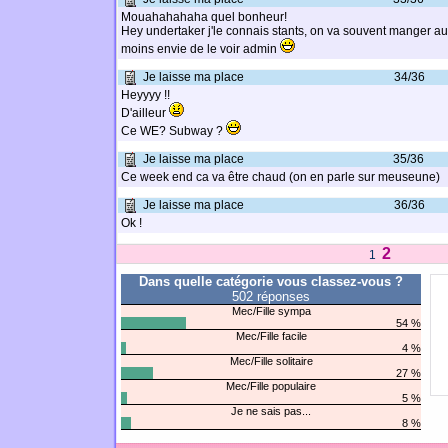
Mouahahahaha quel bonheur!
Hey undertaker j'le connais stants, on va souvent manger a
moins envie de le voir admin
Je laisse ma place
34/36
Heyyyy !!
D'ailleur
Ce WE? Subway ?
Je laisse ma place
35/36
Ce week end ca va être chaud (on en parle sur meuseune)
Je laisse ma place
36/36
Ok !
2
1
Dans quelle catégorie vous classez-vous ?
502 réponses
Mec/Fille sympa
54 %
Mec/Fille facile
4 %
Mec/Fille solitaire
27 %
Mec/Fille populaire
5 %
Je ne sais pas...
8 %