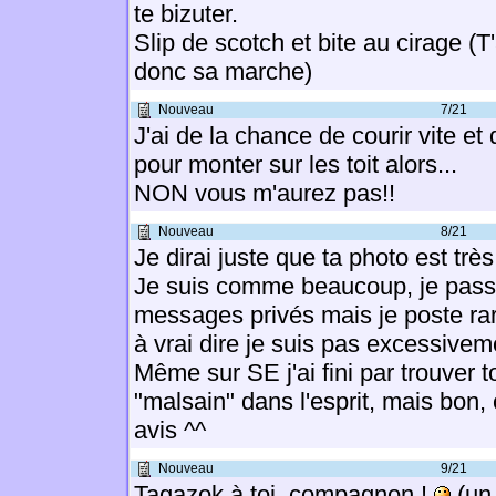
te bizuter.
Slip de scotch et bite au cirage (
donc sa marche)
Nouveau
7/21
J'ai de la chance de courir vite et 
pour monter sur les toit alors...
NON vous m'aurez pas!!
Nouveau
8/21
Je dirai juste que ta photo est très
Je suis comme beaucoup, je pass
messages privés mais je poste rar
à vrai dire je suis pas excessiveme
Même sur SE j'ai fini par trouver t
"malsain" dans l'esprit, mais bon,
avis ^^
Nouveau
9/21
Tagazok à toi, compagnon !
(un 