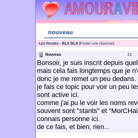
CHARTE
|
FORUMS
nouveau
Les forums
-
BLA BLA
[
Poster une réponse
]
Nouveau
21
Bonsoir, je suis inscrit depuis qu
mais cela fais longtemps que je n'
donc je me remet un peu dedans.
je fais ce topic pour voir un peu l
sont active ici.
comme j'ai pu le voir les noms rev
souvent sont "stants" et "MorCHai
connais personne ici.
de ce fais, et bien, rien...