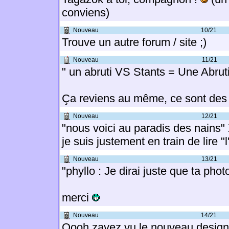
conviens)
Nouveau
10/21
Trouve un autre forum / site ;)
Nouveau
11/21
" un abruti VS Stants = Une Abr
Ça reviens au même, ce sont de
Nouveau
12/21
"nous voici au paradis des nains"
je suis justement en train de lire "
Nouveau
13/21
"phyllo : Je dirai juste que ta phot
merci
Nouveau
14/21
Oooh zavez vu le nouveau desig