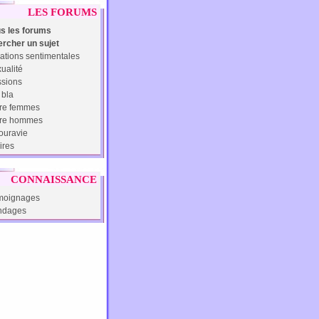
LES FORUMS
s les forums
rcher un sujet
ations sentimentales
ualité
sions
 bla
re femmes
tre hommes
uravie
ires
CONNAISSANCE
moignages
ndages