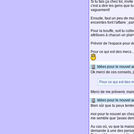
Si tu fais ça chez toi, invi
c'est a dire les gens que 
vaguement!
Ensuite, faut un peu de m
enceintes font l'affaire ; p
Pour la bouffe, soit tu coll
attribues à chacun un plat
Prévoir de l'espace pour do
Pour ce qui est des mecs....
Idées pour le nouvel a
Ok merci de ces conseils, je
Pour ce qui est des me
Merci de me prévenir, mais
Idées pour le nouvel a
Bien sûr que tu peux tente
moi pour le nouvel an chez 
me semble que 'javais dem
Au cas où, vu que ta mais
demande à une des personne