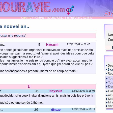
CHARTE
|
FORUMS
|
RECHERCHE
|
848 INSCRITS ACTIFS
e nouvel an..
No
oster une réponse
]
Cod
an..
5
Hatsumi
12/12/2009 à 21:43
tte année je souhaite organiser le nouvel an avec des amis chez moi
fête organiser par ma soeur...) et j'aimerai avoir des idées pour que cette
ous des suggestions à me faire ?
e des mes amies je me suis rendu compte qu'il n'y avait aucun mec ! A
ter pour inviter d'anciens amis du lycée que j'ai perdu de vue ou pas ?
Dev
9 c
ons seront bonnes à prendre, merci de ce coup de main !
Rec
Tou
Tou
1
Der
n..
1/5
Nayssus
12/12/2009 à 15:05
Lis
Alb
eut décider si tu veux inviter d'anciens amis, mais tu dois les prévenir
Mis
Mis
éguisée ou une soirée à thème..
Ann
n..
2/5
dinozo
12/12/2009 à 17:19