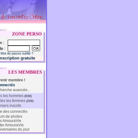
ZONE PERSO
m :
e :
Mot de passe oublié ?
Inscription gratuite
LES MEMBRES
enir membre !
onnectés
herche avancée...
s les hommes
(639)
tes les femmes
(209)
niers inscrits
te des connectés
um de photos
s AmouraVie
ter AmouraVie
iversaires du jour