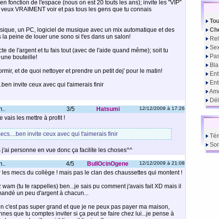
te en fonction de l'espace (nous on est 20 touts les ans); invite les "VIP"
tu veux VRAIMENT voir et pas tous les gens que tu connais
Tou
usique, un PC, logiciel de musique avec un mix automatique et des
Che
as la peine de louer une sono si t'es dans un salon!
Rel
Sex
ecte de l'argent et tu fais tout (avec de l'aide quand même); soit tu
Pas
+une bouteille!
Bla
rmir, et de quoi nettoyer et prendre un petit dej' pour le matin!
Ent
En
ben invite ceux avec qui t'aimerais finir
Amo
Dél
n..
3/5
Hatsumi
12/12/2009 à 17:26
 vais les mettre à profit !
cs....ben invite ceux avec qui t'aimerais finir
Té
So
 j'ai personne en vue donc ça facilite les choses^^
n..
4/5
BullOcinOgene
12/12/2009 à 21:08
r les mecs du collège ! mais pas le clan des chaussettes qui montent !
wam (tu te rappelles) ben...je sais pu comment j'avais fait XD mais il
andé un peu d'argent à chacun...
on c'est pas super grand et que je ne peux pas payer ma maison,
s que tu comptes inviter si ça peut se faire chez lui...je pense à