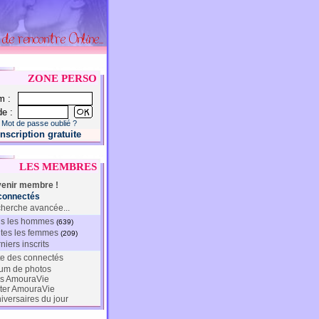
ZONE PERSO
m :
e :
Mot de passe oublié ?
Inscription gratuite
LES MEMBRES
enir membre !
connectés
herche avancée...
s les hommes
(639)
tes les femmes
(209)
niers inscrits
te des connectés
um de photos
s AmouraVie
ter AmouraVie
iversaires du jour