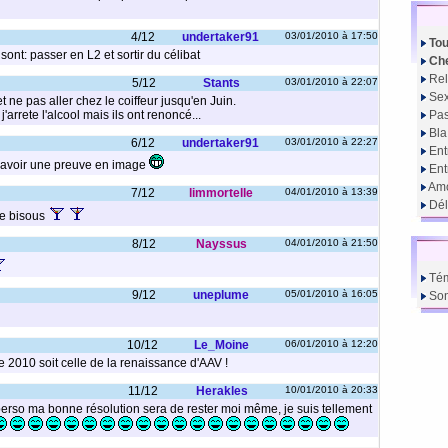
4/12
undertaker91
03/01/2010 à 17:50
Tou
ont: passer en L2 et sortir du célibat
Che
Rel
5/12
Stants
03/01/2010 à 22:07
Sex
t ne pas aller chez le coiffeur jusqu'en Juin.
arrete l'alcool mais ils ont renoncé...
Pas
Bla
6/12
undertaker91
03/01/2010 à 22:27
Ent
 avoir une preuve en image
En
Amo
7/12
limmortelle
04/01/2010 à 13:39
Dél
e bisous
8/12
Nayssus
04/01/2010 à 21:50
Té
9/12
uneplume
05/01/2010 à 16:05
So
10/12
Le_Moine
06/01/2010 à 12:20
 2010 soit celle de la renaissance d'AAV !
11/12
Herakles
10/01/2010 à 20:33
erso ma bonne résolution sera de rester moi même, je suis tellement