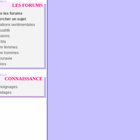
LES FORUMS
s les forums
rcher un sujet
ations sentimentales
ualité
sions
 bla
re femmes
tre hommes
uravie
ires
CONNAISSANCE
moignages
ndages