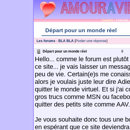
CHARTE
|
FORUMS
Départ pour un monde réel
Les forums
-
BLA BLA
[
Poster une réponse
]
Départ pour un monde réel
8
Hello... comme le forum est plut
ce site... je vais laisser un messag
peu de vie. Certain(e)s me conaiss
alors je voulais juste leur dire Adi
quitter le monde virtuel. Et si j'a
gros trucs comme MSN ou faceboo
quitter des petits site comme AAV.
Je vous souhaite donc tous une b
en espérant que ce site deviendra