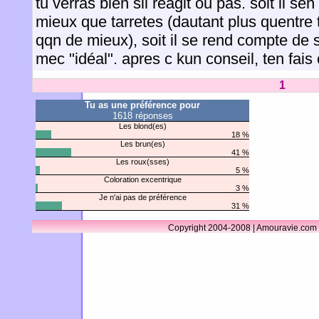
tu verras bien sil réagit ou pas. soit il se
mieux que tarretes (dautant plus quentre 
qqn de mieux), soit il se rend compte de s
mec "idéal". apres c kun conseil, ten fais
1
Tu as une préférence pour
1618 réponses
Les blond(es)
18 %
Les brun(es)
41 %
Les roux(sses)
5 %
Coloration excentrique
3 %
Je n'ai pas de préférence
31 %
Copyright 2004-2008 | Amouravie.com 