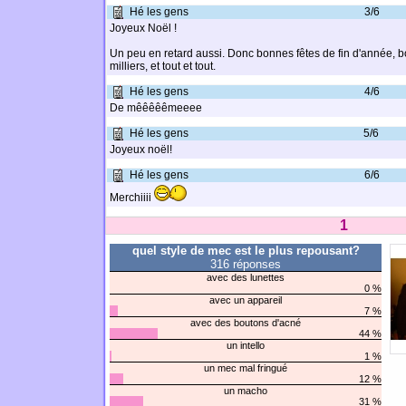
Hé les gens
3/6
Joyeux Noël !
Un peu en retard aussi. Donc bonnes fêtes de fin d'année, 
milliers, et tout et tout.
Hé les gens
4/6
De mêêêêêmeeee
Hé les gens
5/6
Joyeux noël!
Hé les gens
6/6
Merchiiii
1
quel style de mec est le plus repousant?
316 réponses
avec des lunettes
0 %
avec un appareil
7 %
avec des boutons d'acné
44 %
un intello
1 %
un mec mal fringué
12 %
un macho
31 %