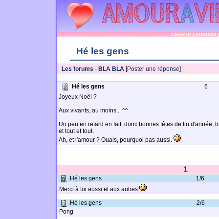
CHARTE
|
FORUMS
Hé les gens
Les forums
-
BLA BLA
[
Poster une réponse
]
Hé les gens
6
Joyeux Noël ?
Aux vivants, au moins... ^^
Un peu en retard en fait, donc bonnes fêtes de fin d'année, 
et tout et tout.
Ah, et l'amour ? Ouais, pourquoi pas aussi.
1
Hé les gens
1/6
Merci à toi aussi et aux autres
Hé les gens
2/6
Pong