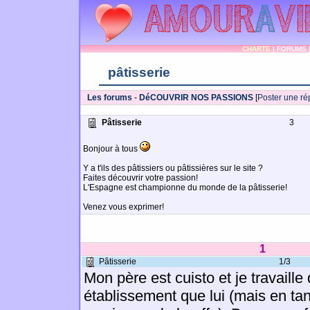
CHARTE
|
FORUMS
pâtisserie
Les forums
-
DéCOUVRIR NOS PASSIONS
[
Poster une r
Pâtisserie
3
Bonjour à tous
Y a t'ils des pâtissiers ou pâtissières sur le site ?
Faites découvrir votre passion!
L'Espagne est championne du monde de la pâtisserie!
Venez vous exprimer!
1
Pâtisserie
1/3
Mon père est cuisto et je travaill
établissement que lui (mais en ta