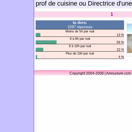
prof de cuisine ou Directrice d'un
1
tu dors:
1597 réponses
Moins de 5h par nuit
13 %
6 à 8h par nuit
59 %
8 à 10h par nuit
22 %
Plus de 10h par nuit
4 %
Copyright 2004-2008 | Amouravie.com 