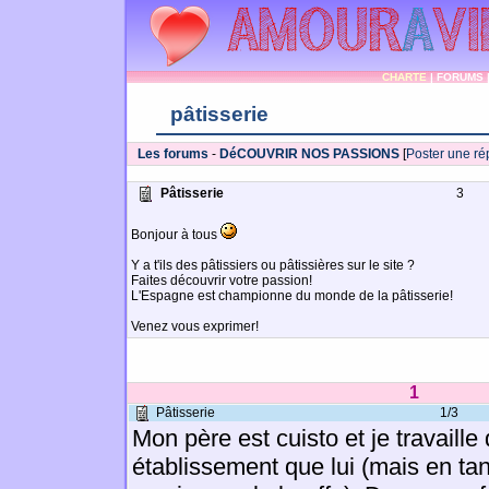
CHARTE
|
FORUMS
pâtisserie
Les forums
-
DéCOUVRIR NOS PASSIONS
[
Poster une r
Pâtisserie
3
Bonjour à tous
Y a t'ils des pâtissiers ou pâtissières sur le site ?
Faites découvrir votre passion!
L'Espagne est championne du monde de la pâtisserie!
Venez vous exprimer!
1
Pâtisserie
1/3
Mon père est cuisto et je travaill
établissement que lui (mais en ta