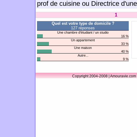
prof de cuisine ou Directrice d'un
1
Quel est votre type de domicile ?
127 réponses
Une chambre d'étudiant / un studio
16 %
Un appartement
33 %
Une maison
40 %
Autre...
9 %
Copyright 2004-2008 | Amouravie.com 