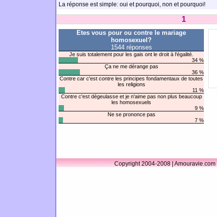
La réponse est simple: oui et pourquoi, non et pourquoi!
1
Etes vous pour ou contre le mariage
homosexuel?
1544 réponses
Je suis totalement pour les gais ont le droit à l'égalité.
34 %
Ça ne me dérange pas
36 %
Contre car c'est contre les principes fondamentaux de toutes
les religions
11 %
Contre c'est dégeulasse et je n'aime pas non plus beaucoup
les homosexuels
9 %
Ne se prononce pas
7 %
Copyright 2004-2008 | Amouravie.com 