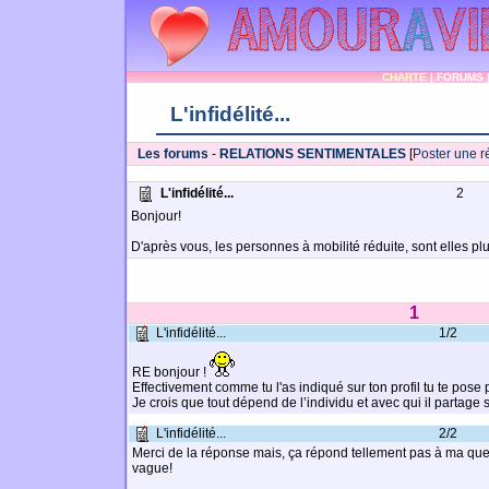
CHARTE
|
FORUMS
L'infidélité...
Les forums
-
RELATIONS SENTIMENTALES
[
Poster une 
L'infidélité...
2
Bonjour!
D'après vous, les personnes à mobilité réduite, sont elles pl
1
L'infidélité...
1/2
RE bonjour !
Effectivement comme tu l'as indiqué sur ton profil tu te pose
Je crois que tout dépend de l’individu et avec qui il partage s
L'infidélité...
2/2
Merci de la réponse mais, ça répond tellement pas à ma ques
vague!