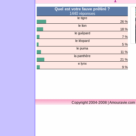
1
Quel est votre fauve préféré ?
1440 réponses
le tigre
26 %
le lion
18 %
le guépard
7 %
le léopard
5 %
le puma
11 %
la panthère
21 %
e lynx
9 %
Copyright 2004-2008 | Amouravie.com 