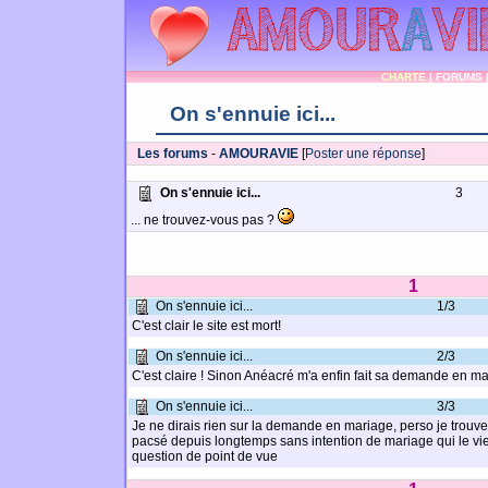
CHARTE
|
FORUMS
On s'ennuie ici...
Les forums
-
AMOURAVIE
[
Poster une réponse
]
On s'ennuie ici...
3
... ne trouvez-vous pas ?
1
On s'ennuie ici...
1/3
C'est clair le site est mort!
On s'ennuie ici...
2/3
C'est claire ! Sinon Anéacré m'a enfin fait sa demande en ma
On s'ennuie ici...
3/3
Je ne dirais rien sur la demande en mariage, perso je trouve q
pacsé depuis longtemps sans intention de mariage qui le vie
question de point de vue