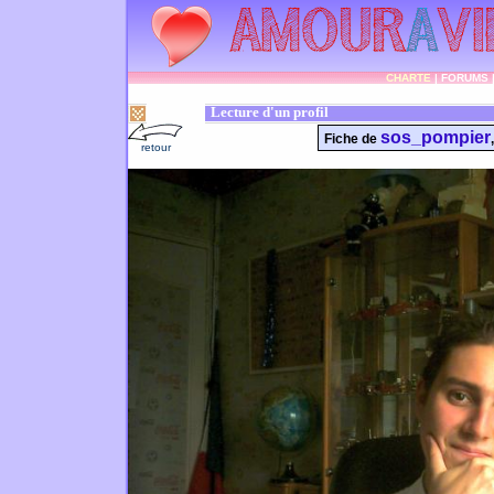
CHARTE
|
FORUMS
Lecture d'un profil
sos_pompier
Fiche de
retour