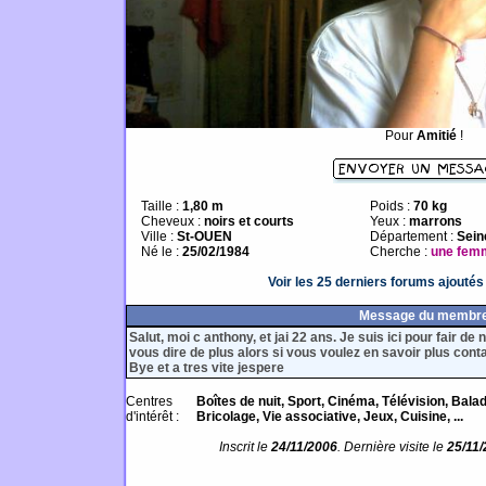
Pour
Amitié
!
Taille :
1,80 m
Poids :
70 kg
Cheveux :
noirs et courts
Yeux :
marrons
Ville :
St-OUEN
Département :
Sein
Né le :
25/02/1984
Cherche :
une fem
Voir les 25 derniers forums ajouté
Message du membr
Salut, moi c anthony, et jai 22 ans. Je suis ici pour fair de
vous dire de plus alors si vous voulez en savoir plus cont
Bye et a tres vite jespere
Centres
Boîtes de nuit, Sport, Cinéma, Télévision, Bala
d'intérêt :
Bricolage, Vie associative, Jeux, Cuisine, ...
Inscrit le
24/11/2006
. Dernière visite le
25/11