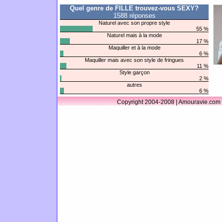
Quel genre de FILLE trouvez-vous SEXY?
1588 réponses
Naturel avec son propre style
55 %
Naturel mais à la mode
17 %
Maquiller et à la mode
6 %
Maquiller mais avec son style de fringues
11 %
Style garçon
2 %
autres
6 %
Copyright 2004-2008 | Amouravie.com 