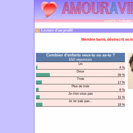
CHARTE
|
FORUMS
Lecture d'un profil
Membre banni, désinscrit ou in
Combien d'enfants veux-tu ou as-tu ?
650 réponses
Un
4 %
Deux
39 %
Trois
17 %
Plus de trois
8 %
Je n'en veux pas
11 %
Je ne sais pas...
18 %