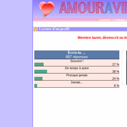
CHARTE
|
FORUMS
Lecture d'un profil
Membre banni, désinscrit ou in
Ecris-tu ...
887 réponses
Souvent !
27 %
De temps à autre
38 %
Presque jamais
24 %
Jamais...
8 %