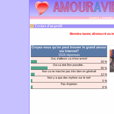
CHARTE
|
FORUMS
Lecture d'un profil
Membre banni, désinscrit ou in
Croyez-vous qu'on peut trouver le grand amour
via Internet?
1524 réponses
Oui; d'ailleurs ca m'est arrivé!
20 %
Oui ca doit être possible...
55 %
Non ca ne marche pas très bien en général!
12 %
Non y a que des mythos sur le net!
5 %
Pas d'opinion
6 %