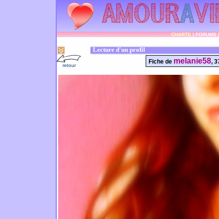
CHARTE
|
FORUMS
Lecture d'un profil
melanie58
Fiche de
, 3
retour