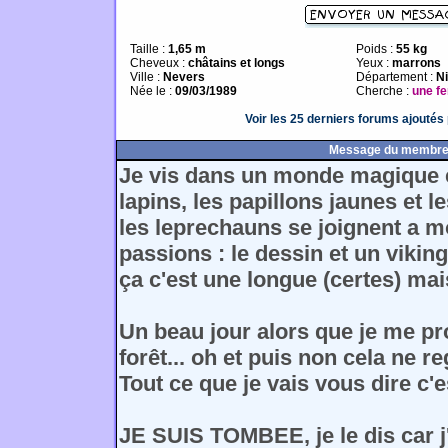
Taille :
1,65 m
Poids :
55 kg
Cheveux :
châtains et longs
Yeux :
marrons
Ville :
Nevers
Département :
Ni
Née le :
09/03/1989
Cherche :
une f
Voir les 25 derniers forums ajouté
Message du membr
Je vis dans un monde magique e
lapins, les papillons jaunes et l
les leprechauns se joignent a mo
passions : le dessin et un vikin
ça c'est une longue (certes) mais
Un beau jour alors que je me p
forêt... oh et puis non cela ne 
Tout ce que je vais vous dire c'e
JE SUIS TOMBEE, je le dis car j'