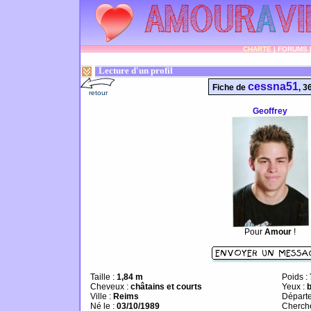
CHARTE
|
FORUMS
Lecture d'un profil
cessna51
Fiche de
, 3
retour
Geoffrey
Pour
Amour
!
Taille :
1,84 m
Poids :
Cheveux :
châtains et courts
Yeux :
Ville :
Reims
Départ
Né le :
03/10/1989
Cherch