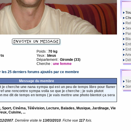
Tou
Che
Rel
Sex
Pas
Bla
Ent
En
Poids :
70 kg
Amo
rts
Yeux :
bleus
Département :
Gironde (33)
Dél
Cherche :
une femme
r les 25 derniers forums ajoutés par ce membre
Message du membre
Té
So
t je cherche une nana sympa qui est un peu de temps libre pour flaner
 bref une rencontre sympa voila se que je cherche ; je suis plutot
on me dit de temps en temps ( je vais mettre une photo bientot ça sera
t, Sport, Cinéma, Télévision, Lecture, Balades, Musique, Jardinage, Vie
eux, Cuisine, ...
/12/2007
. Dernière visite le
13/03/2010
. Fiche vue
117
fois.