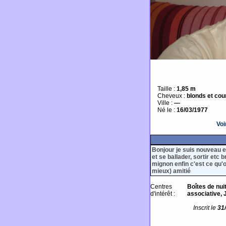
Taille :
1,85 m
Cheveux :
blonds et cou
Ville :
—
Né le :
16/03/1977
Voi
Bonjour je suis nouveau e
et se ballader, sortir etc
mignon enfin c'est ce qu'
mieux) amitié
Centres
Boîtes de nui
d'intérêt :
associative, J
Inscrit le
31