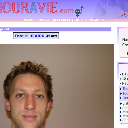
CHARTE
|
FORUMS
|
RECHERCHE
|
848 INSCRITS ACTIFS
profil
madou
Fiche de
, 49 ans
No
Cod
Dev
12 
Rec
Tou
Tou
Der
Lis
Alb
Mis
Mis
Ann