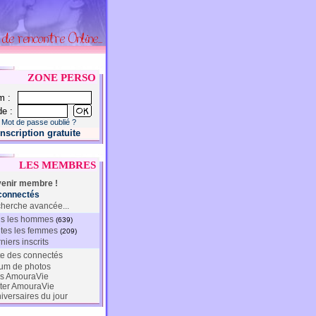
ZONE PERSO
m :
e :
Mot de passe oublié ?
Inscription gratuite
LES MEMBRES
enir membre !
connectés
herche avancée...
s les hommes
(639)
tes les femmes
(209)
niers inscrits
te des connectés
um de photos
s AmouraVie
ter AmouraVie
iversaires du jour