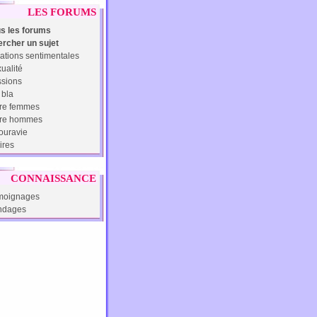
LES FORUMS
s les forums
rcher un sujet
ations sentimentales
ualité
sions
 bla
re femmes
tre hommes
uravie
ires
CONNAISSANCE
moignages
ndages