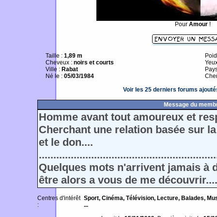
Pour
Amour
!
Taille :
1,89 m
Poid
Cheveux :
noirs et courts
Yeux
Ville :
Rabat
Pays
Né le :
05/03/1984
Cher
Voir les 25 derniers forums ajou
Message du memb
Homme avant tout amoureux et res
Cherchant une relation basée sur la
et le don....
.............................................................
Quelques mots n'arrivent jamais à dé
être alors a vous de me découvrir.....
Centres d'intérêt
Sport, Cinéma, Télévision, Lecture, Balades, Mus
:
...