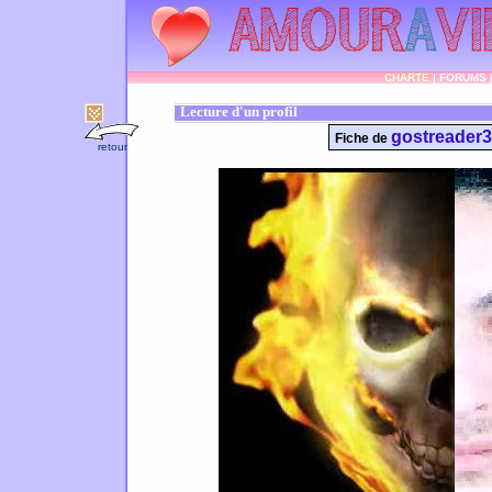
CHARTE
|
FORUMS
Lecture d'un profil
gostreader3
Fiche de
retour