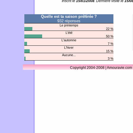
Inscrit le
15/01/2008
. Dernière visite le
15/0
Quelle est ta saison préférée ?
932 réponses
Le printemps
22 %
L'été
50 %
L'automne
7 %
L'hiver
15 %
Aucune...
3 %
Copyright 2004-2008 | Amouravie.com 