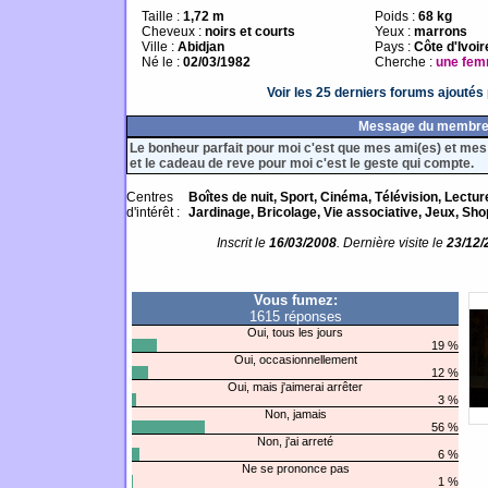
Taille :
1,72 m
Poids :
68 kg
Cheveux :
noirs et courts
Yeux :
marrons
Ville :
Abidjan
Pays :
Côte d'Ivoir
Né le :
02/03/1982
Cherche :
une fe
Voir les 25 derniers forums ajouté
Message du membr
Le bonheur parfait pour moi c'est que mes ami(es) et mes
et le cadeau de reve pour moi c'est le geste qui compte.
Centres
Boîtes de nuit, Sport, Cinéma, Télévision, Lectu
d'intérêt :
Jardinage, Bricolage, Vie associative, Jeux, Shopp
Inscrit le
16/03/2008
. Dernière visite le
23/12/
Vous fumez:
1615 réponses
Oui, tous les jours
19 %
Oui, occasionnellement
12 %
Oui, mais j'aimerai arrêter
3 %
Non, jamais
56 %
Non, j'ai arreté
6 %
Ne se prononce pas
1 %