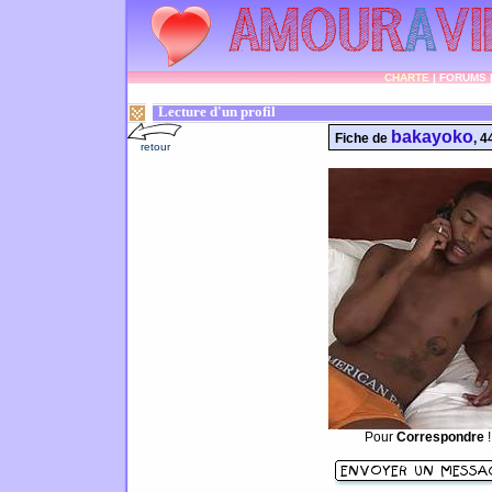
CHARTE
|
FORUMS
Lecture d'un profil
bakayoko
Fiche de
, 4
retour
Pour
Correspondre
!