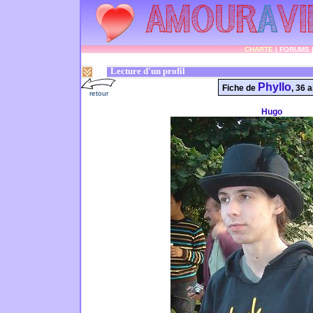
CHARTE
|
FORUMS
Lecture d'un profil
Phyllo
Fiche de
, 36 
retour
Hugo