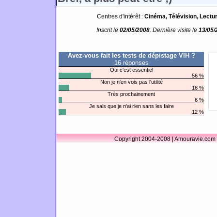
Centres d'intérêt :
Cinéma, Télévision, Lectur
Inscrit le
02/05/2008
. Dernière visite le
13/05/
Avez-vous fait les tests de dépistage VIH ?
16 réponses
Oui c'est essentiel
56 %
Non je n'en vois pas l'utilité
18 %
Très prochainement
6 %
Je sais que je n'ai rien sans les faire
12 %
Copyright 2004-2008 | Amouravie.com 