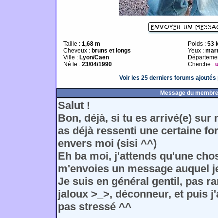
Taille :
1,68 m
Poids :
53 
Cheveux :
bruns et longs
Yeux :
mar
Ville :
Lyon/Caen
Départemen
Né le :
23/04/1990
Cherche :
Voir les 25 derniers forums ajouté
Message du membr
Salut !
Bon, déjà, si tu es arrivé(e) sur 
as déjà ressenti une certaine fo
envers moi (sisi ^^)
Eh ba moi, j'attends qu'une chos
m'envoies un message auquel j
Je suis en général gentil, pas r
jaloux >_>, déconneur, et puis j'a
pas stressé ^^