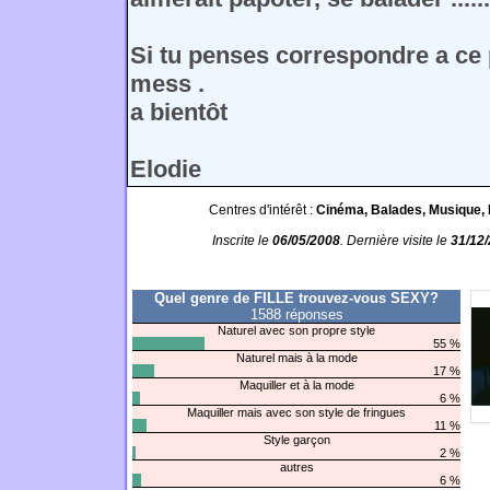
Si tu penses correspondre a ce 
mess .
a bientôt
Elodie
Centres d'intérêt :
Cinéma, Balades, Musique, I
Inscrite le
06/05/2008
. Dernière visite le
31/12
Quel genre de FILLE trouvez-vous SEXY?
1588 réponses
Naturel avec son propre style
55 %
Naturel mais à la mode
17 %
Maquiller et à la mode
6 %
Maquiller mais avec son style de fringues
11 %
Style garçon
2 %
autres
6 %