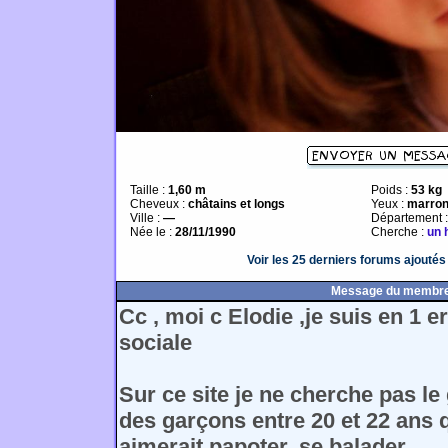
Taille :
1,60 m
Poids :
53 kg
Cheveux :
châtains et longs
Yeux :
marro
Ville :
—
Département 
Née le :
28/11/1990
Cherche :
un
Voir les 25 derniers forums ajouté
Message du membr
Cc , moi c Elodie ,je suis en 1 e
sociale
Sur ce site je ne cherche pas l
des garçons entre 20 et 22 ans
aimerait papoter, se balader ......