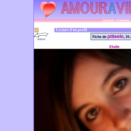
CHARTE
|
FORUMS
Lecture d'un profil
ptiteelo
Fiche de
, 35
retour
Elodie