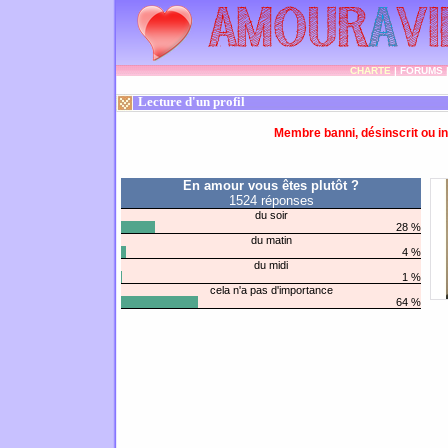
CHARTE
|
FORUMS
Lecture d'un profil
Membre banni, désinscrit ou in
En amour vous êtes plutôt ?
1524 réponses
du soir
28 %
du matin
4 %
du midi
1 %
cela n'a pas d'importance
64 %