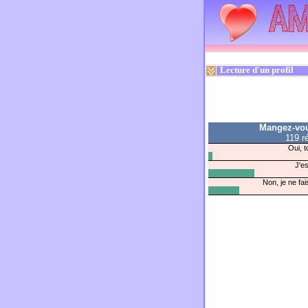
Lecture d'un profil
Mangez-vou
119 r
Oui, t
J'es
Non, je ne fai