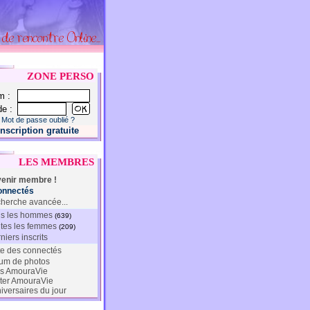
ZONE PERSO
m :
e :
Mot de passe oublié ?
Inscription gratuite
LES MEMBRES
enir membre !
onnectés
herche avancée...
s les hommes
(639)
tes les femmes
(209)
niers inscrits
te des connectés
um de photos
s AmouraVie
ter AmouraVie
iversaires du jour