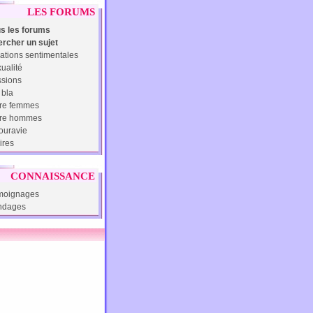
LES FORUMS
s les forums
rcher un sujet
ations sentimentales
ualité
sions
 bla
re femmes
tre hommes
uravie
ires
CONNAISSANCE
moignages
ndages