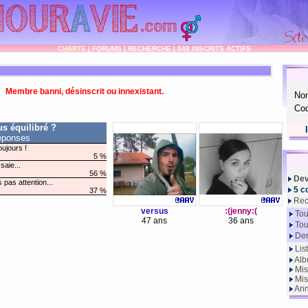
CHARTE
|
FORUMS
|
RECHERCHE
|
848 INSCRITS ACTIFS
Membre banni, désinscrit ou innexistant.
No
Cod
s équilibré ?
éponses
oujours !
5 %
saie...
56 %
Dev
s pas attention...
5 c
37 %
Rec
versus
:(jenny:(
Tou
47 ans
36 ans
Tou
Der
Lis
Alb
Mis
Mis
Ann