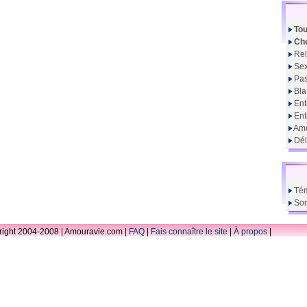
Tou
Che
Rel
Sex
Pas
Bla
Ent
En
Amo
Dél
Té
So
ight 2004-2008 | Amouravie.com |
FAQ
|
Fais connaître le site
|
À propos
|