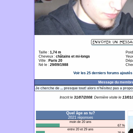
Taille :
1,74 m
Poid
Cheveux :
châtains et mi-longs
Yeux
Ville :
Paris 20
Dépa
Né le :
29/09/1988
Cher
Voir les 25 derniers forums ajouté
Message du membr
Je cherche de ... presque tout! alors n'hésitez pas a propo
Inscrit le
31/07/2008
. Dernière visite le
13/01
Quel âge as tu?
2021 réponses
moin de 20 ans
67 %
entre 20 et 29 ans
25 %