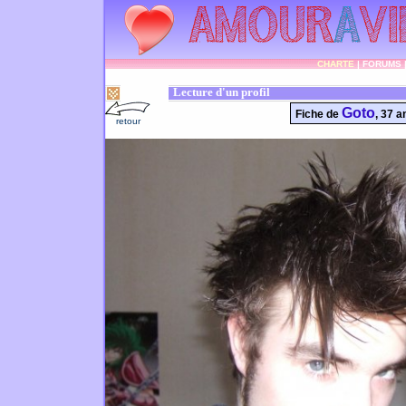
CHARTE
|
FORUMS
Lecture d'un profil
Goto
Fiche de
, 37 a
retour