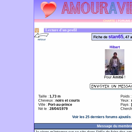
CHARTE
|
FORUMS
Lecture d'un profil
stan65
Fiche de
, 47 
retour
Hibart
Pour
Amitié
!
Taille :
1,73 m
Poids 
Cheveux :
noirs et courts
Yeux :
Ville :
Port-au-prince
Pays :
Né le :
28/04/1979
Cherch
Voir les 25 derniers forums ajouté
Message du membr