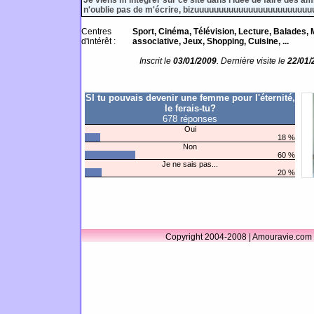
Je viens m'integrer sur ce site dans l'idée de faire des am
n'oublie pas de m'écrire, bizuuuuuuuuuuuuuuuuuuuuuuu
Centres
Sport, Cinéma, Télévision, Lecture, Balades, 
d'intérêt :
associative, Jeux, Shopping, Cuisine, ...
Inscrit le
03/01/2009
. Dernière visite le
22/01/
SI tu pouvais devenir une femme pour l'éternité,
le ferais-tu?
678 réponses
Oui
18 %
Non
60 %
Je ne sais pas...
20 %
Copyright 2004-2008 | Amouravie.com 