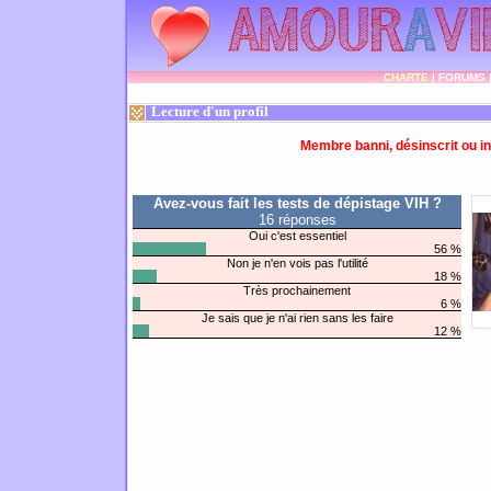
CHARTE
|
FORUMS
Lecture d'un profil
Membre banni, désinscrit ou in
Avez-vous fait les tests de dépistage VIH ?
16 réponses
Oui c'est essentiel
56 %
Non je n'en vois pas l'utilité
18 %
Très prochainement
6 %
Je sais que je n'ai rien sans les faire
12 %