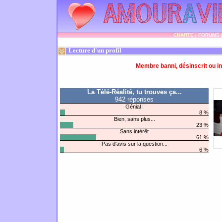
CHARTE
|
FORUMS
Lecture d'un profil
Membre banni, désinscrit ou in
La Télé-Réalité, tu trouves ça...
942 réponses
Génial !
8 %
Bien, sans plus...
23 %
Sans intérêt
61 %
Pas d'avis sur la question...
6 %