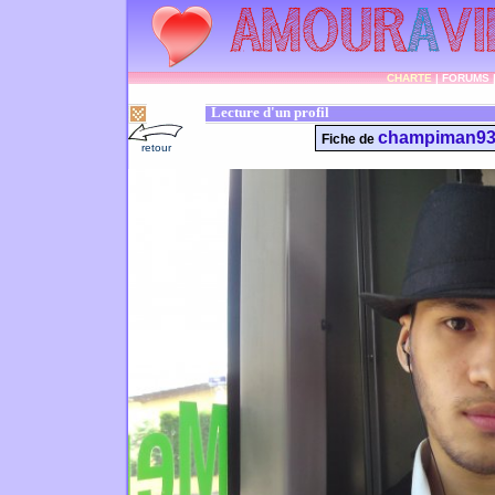
CHARTE
|
FORUMS
Lecture d'un profil
champiman9
Fiche de
retour