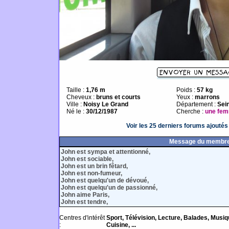
Taille :
1,76 m
Poids :
57 kg
Cheveux :
bruns et courts
Yeux :
marrons
Ville :
Noisy Le Grand
Département :
Sei
Né le :
30/12/1987
Cherche :
une fe
Voir les 25 derniers forums ajouté
Message du membr
John est sympa et attentionné,
John est sociable,
John est un brin fêtard,
John est non-fumeur,
John est quelqu'un de dévoué,
John est quelqu'un de passionné,
John aime Paris,
John est tendre,
Centres d'intérêt
Sport, Télévision, Lecture, Balades, Musiq
:
Cuisine, ...