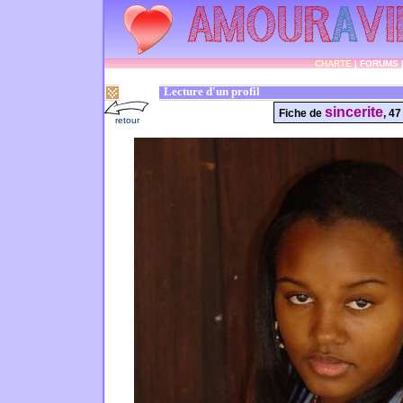
CHARTE
|
FORUMS
Lecture d'un profil
sincerite
Fiche de
, 47
retour