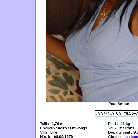
Pour
Amour
!
Taille :
1,76 m
Poids :
48 kg
Cheveux :
noirs et mi-longs
Yeux :
marrons
Ville :
Lille
Département :
[A
Née le :
08/05/1979
Cherche :
un ho