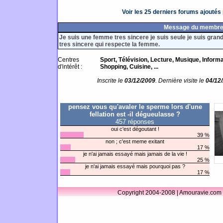
Voir les 25 derniers forums ajouté
Message du membr
Je suis une femme tres sincere je suis seule je suis gran
tres sincere qui respecte la femme.
Centres
Sport, Télévision, Lecture, Musique, Informa
d'intérêt :
Shopping, Cuisine, ...
Inscrite le
03/12/2009
. Dernière visite le
04/12
pensez vous qu'avaler le sperme lors d'une
fellation est -il dégueulasse ?
457 réponses
oui c'est dégoutant !
39 %
non ; c'est meme exitant
17 %
je n'ai jamais essayé mais jamais de la vie !
25 %
je n'ai jamais essayé mais pourquoi pas ?
17 %
Copyright 2004-2008 | Amouravie.com 