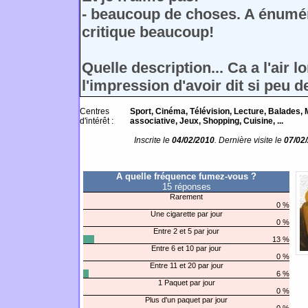
- beaucoup de choses. A énumére
critique beaucoup!
Quelle description... Ca a l'air l
l'impression d'avoir dit si peu 
Centres
Sport, Cinéma, Télévision, Lecture, Balades, 
d'intérêt :
associative, Jeux, Shopping, Cuisine, ...
Inscrite le
04/02/2010
. Dernière visite le
07/02
A quelle fréquence fumez-vous ?
15 réponses
Rarement
0 %
Une cigarette par jour
0 %
Entre 2 et 5 par jour
13 %
Entre 6 et 10 par jour
0 %
Entre 11 et 20 par jour
6 %
1 Paquet par jour
0 %
Plus d'un paquet par jour