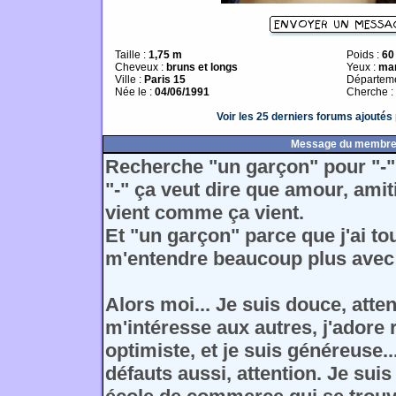
Taille :
1,75 m
Poids :
60
Cheveux :
bruns et longs
Yeux :
ma
Ville :
Paris 15
Départeme
Née le :
04/06/1991
Cherche :
Voir les 25 derniers forums ajouté
Message du membr
Recherche "un garçon" pour "-"
"-" ça veut dire que amour, amiti
vient comme ça vient.
Et "un garçon" parce que j'ai t
m'entendre beaucoup plus avec
Alors moi... Je suis douce, atten
m'intéresse aux autres, j'adore ri
optimiste, et je suis généreuse..
défauts aussi, attention. Je sui