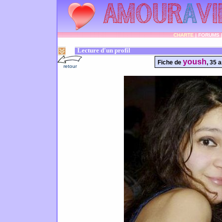
CHARTE
|
FORUMS
Lecture d'un profil
yoush
Fiche de
, 35 
retour