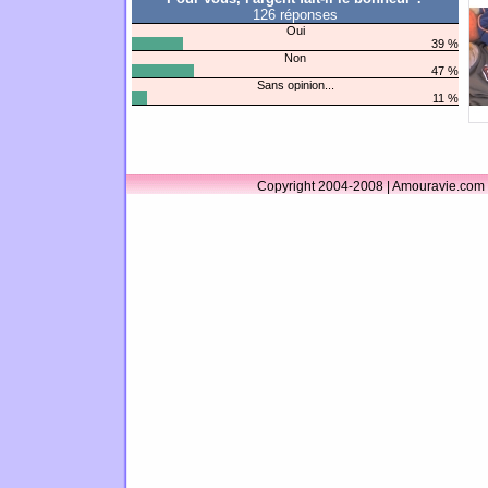
126 réponses
Oui
39 %
Non
47 %
Sans opinion...
11 %
Copyright 2004-2008 | Amouravie.com 