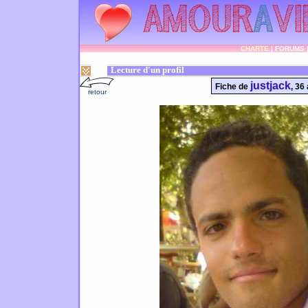
CHARTE
|
FORUMS
Lecture d'un profil
justjack
Fiche de
, 36
retour