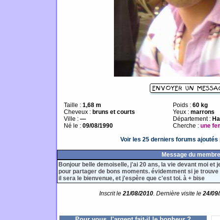
Taille :
1,68 m
Poids :
60 kg
Cheveux :
bruns et courts
Yeux :
marrons
Ville :
—
Département :
Ha
Né le :
09/08/1990
Cherche :
une f
Voir les 25 derniers forums ajouté
Message du membr
Bonjour belle demoiselle, j'ai 20 ans, la vie devant moi et
pour partager de bons moments. évidemment si je trouve l
il sera le bienvenue, et j'espère que c'est toi. à + bise
Inscrit le
21/08/2010
. Dernière visite le
24/09
Pour vous, l'argent fait-il le bonheur ?