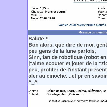
Taille :
1,75 m
Poids 
Cheveux :
bruns et courts
Yeux :
Ville :
—
Départ
Né le :
25/07/1990
Cherch
Voir les 25 derniers forums ajouté
Message du membr
Salute !!
Bon alors, que dire de moi, genti
peu gens de la lune parfois,
Sinn, fan de robotique (robot en
j"aime ecouter et jouer de la "z
peu, profiter de l'instant présent
aler au cinoche, ,,et pr en savoi
^_^
Centres
Boîtes de nuit, Sport, Cinéma, Télévision, B
d'intérêt :
Bricolage, Jeux, Cuisine, ...
Inscrit le
30/12/2010
. Dernière visite le
25/04