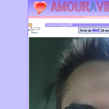
CHARTE
|
FORUMS
Lecture d'un profil
titof
Fiche de
, 36 an
retour