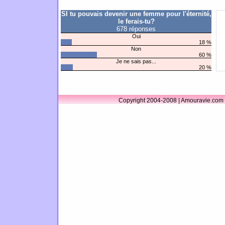
SI tu pouvais devenir une femme pour l'éternité,
le ferais-tu?
678 réponses
Oui
18 %
Non
60 %
Je ne sais pas...
20 %
Copyright 2004-2008 | Amouravie.com 