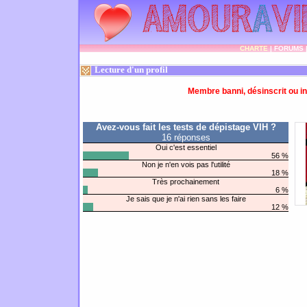
CHARTE
|
FORUMS
Lecture d'un profil
Membre banni, désinscrit ou in
Avez-vous fait les tests de dépistage VIH ?
16 réponses
Oui c'est essentiel
56 %
Non je n'en vois pas l'utilité
18 %
Très prochainement
6 %
Je sais que je n'ai rien sans les faire
12 %