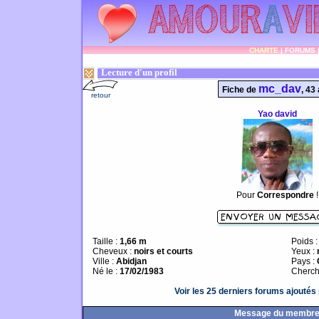
CHARTE
|
FORUMS
Lecture d'un profil
mc_dav
Fiche de
, 43
retour
Yao david
Pour
Correspondre
!
Taille :
1,66 m
Poids 
Cheveux :
noirs et courts
Yeux :
Ville :
Abidjan
Pays :
Né le :
17/02/1983
Cherch
Voir les 25 derniers forums ajouté
Message du membr