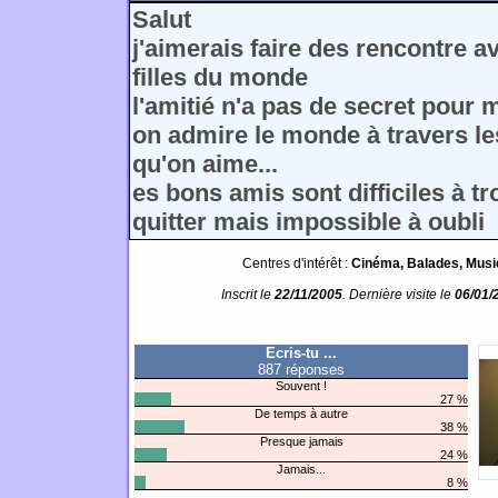
Salut
j'aimerais faire des rencontre av
filles du monde
l'amitié n'a pas de secret pour 
on admire le monde à travers l
qu'on aime...
es bons amis sont difficiles à tro
quitter mais impossible à oubli
Centres d'intérêt :
Cinéma, Balades, Musiqu
Inscrit le
22/11/2005
. Dernière visite le
06/01/
Ecris-tu ...
887 réponses
Souvent !
27 %
De temps à autre
38 %
Presque jamais
24 %
Jamais...
8 %