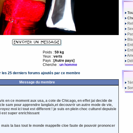
Tou
Che
Rel
Sex
Pas
Bla
Ent
En
Poids :
59 kg
Amo
Yeux :
verts
Pays :
[Autre pays]
Dél
Cherche :
un homme
r les 25 derniers forums ajoutés par ce membre
Message du membre
Té
So
vis en ce moment aux usa, a cote de Chicago, en effet jai decide de
oncle sam pour apprendre langlais,et decouvrir un autre mode de vie,
croyez moi ici tout est different ! je suis en plein choc culturel depuisle
i est super enrichissant
de mais la bas tout le monde mappelle cloe faute de pouvoir prononcer