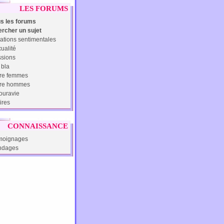
LES FORUMS
s les forums
rcher un sujet
ations sentimentales
ualité
sions
 bla
re femmes
tre hommes
uravie
ires
CONNAISSANCE
moignages
ndages