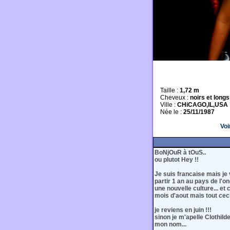
Taille :
1,72 m
Cheveux :
noirs et longs
Ville :
CHiCAGO,IL,USA
Née le :
25/11/1987
Voi
BoNjOuR à tOuS..
ou plutot Hey !!
Je suis francaise mais je 
partir 1 an au pays de l'
une nouvelle culture... et 
mois d'aout mais tout cec
je reviens en juin !!!
sinon je m'apelle Clothil
mon nom...