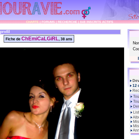
CHARTE
|
FORUMS
|
RECHERCHE
|
848 INSCRITS ACTIFS
profil
ChEmiCaLGiRL
Fiche de
, 38 ans
No
Cod
Dev
12 
Rec
Tou
Tou
Der
Lis
Alb
Mis
Mis
Ann