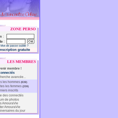
ZONE PERSO
m :
e :
Mot de passe oublié ?
Inscription gratuite
LES MEMBRES
enir membre !
connectés
herche avancée...
s les hommes
(639)
tes les femmes
(209)
niers inscrits
te des connectés
um de photos
s AmouraVie
ter AmouraVie
iversaires du jour