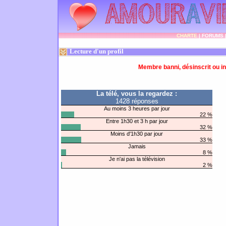
CHARTE
|
FORUMS
Lecture d'un profil
Membre banni, désinscrit ou in
La télé, vous la regardez :
1428 réponses
Au moins 3 heures par jour
22 %
Entre 1h30 et 3 h par jour
32 %
Moins d'1h30 par jour
33 %
Jamais
8 %
Je n'ai pas la télévision
2 %