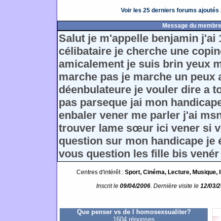
Voir les 25 derniers forums ajouté
Message du membr
Salut je m'appelle benjamin j'ai
célibataire je cherche une copi
amicalement je suis brin yeux m
marche pas je marche un peux a
déenbulateure je vouler dire a to
pas parseque jai mon handicape
enbaler vener me parler j'ai msn
trouver lame sœur ici vener si 
question sur mon handicape je 
vous question les fille bis ven
Centres d'intérêt :
Sport, Cinéma, Lecture, Musique, I
Inscrit le
09/04/2006
. Dernière visite le
12/03/
Que penser vs de l homosexsualiter?
1604 réponses