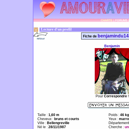
CHARTE
|
FORUMS
Lecture d'un profil
benjamindu14
Fiche de
retour
Benjamin
Pour
Correspondre
!
Taille :
1,60 m
Poids :
46 kg
Cheveux :
bruns et courts
Yeux :
marro
Ville :
Bellengreville
Département
Né le :
28/11/1987
Cherche :
un